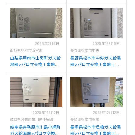
ンナイRUF-A2400SAWか
ノーリツGTH-2413AWXD
らパロマFH-2023SAWへの
からパロマFH-2023SAWへ
交換
の交換
2026年2月7日
2025年12月16日
山梨県甲府市山宮町
長野県松本市中央
山梨県甲府市山宮町ガス給
長野県松本市中央ガス給湯
湯器>パロマ交換工事施工
器>パロマ交換工事施工事
事例：リンナイRVD-
例：パロマFH-E204AWDL
2401SAWからパロマFH-
からパロマFH-2023SAWへ
2023SAWへの交換
の交換
2025年12月12日
2025年12月12日
岐阜県各務原市川島小網町
長崎県松本市埋橋
岐阜県各務原市川島小網町
長崎県松本市埋橋ガス給湯
ガス給湯器>パロマ交換工
器>パロマ交換工事施工事