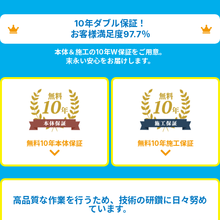
10年ダブル保証！
お客様満足度97.7％
本体＆施工の10年W保証をご用意。
末永い安心をお届けします。
無料10年本体保証
無料10年施工保証
高品質な作業を行うため、技術の研鑽に日々努め
ています。