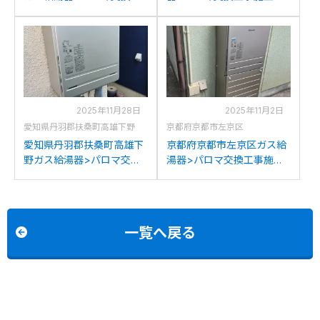
事施工事例：リンナイRUF-
例：リンナイRUF-
2008SAWからパロマFH-
2008SAWXからパロマFH-
2023SAWへの交換
2023SAWへの交換
2025年11月28日
2025年11月2日
愛知県丹羽郡扶桑町高雄下野
京都府京都市左京区
愛知県丹羽郡扶桑町高雄下
京都府京都市左京区ガス給
野ガス給湯器>パロマ交換
湯器>パロマ交換工事施工
工事施工事例：リンナイ
事例：ノーリツGTH-
GFK-201PKXからパロマ
2444AWXDからパロマFH-
FH-2023SAWへの交換
2023SAWへの交換
一覧へ戻る