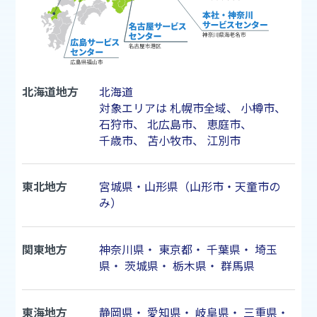
北海道地方
北海道
対象エリアは
札幌市
全域、
小樽市
、
石狩市
、
北広島市
、
恵庭市
、
千歳市
、
苫小牧市
、
江別市
東北地方
宮城県・山形県（山形市・天童市の
み）
関東地方
神奈川県
・
東京都
・
千葉県
・
埼玉
県
・
茨城県
・
栃木県
・
群馬県
東海地方
静岡県
・
愛知県
・
岐阜県
・
三重県
・