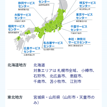
北海道地方
北海道
対象エリアは
札幌市
全域、
小樽市
、
石狩市
、
北広島市
、
恵庭市
、
千歳市
、
苫小牧市
、
江別市
東北地方
宮城県・山形県（山形市・天童市の
み）