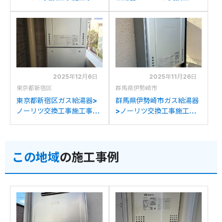
例：ノーリツGT-
施工事例：ノーリツGT-
C2452SAWXからノーリ
C2052SAWXからノーリ
ツGT-C2472AW BLへの
ツGT-C2472AW BLへの
交換
交換
2025年12月6日
2025年11月26日
東京都新宿区
群馬県伊勢崎市
東京都新宿区ガス給湯器>
群馬県伊勢崎市ガス給湯器
ノーリツ交換工事施工事
>ノーリツ交換工事施工事
例：ノーリツGT-
例：リンナイRUF-
2411AWXからノーリツ
V2005SSAWからノーリ
GT-C2472AW BLへの交
ツGT-C2472AW BLへの
この地域
の施工事例
換
交換