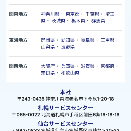
関東地方
神奈川県
・
東京都
・
千葉県
・
埼玉
県
・
茨城県
・
栃木県
・
群馬県
東海地方
静岡県
・
愛知県
・
岐阜県
・
三重県
・
山梨県
・
長野県
関西地方
大阪府
・
兵庫県
・
滋賀県
・
京都府
・
奈良県
・
和歌山県
本社
〒243-0435 神奈川県海老名市下今泉1-20-18
札幌サービスセンター
〒065-0022 北海道札幌市手稲区前田6条16-18-16
仙台サービスセンター
〒983-0833 宮城県仙台市宮城野区東仙台1-20-22