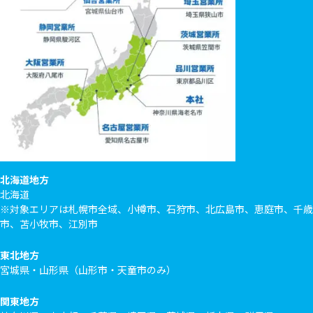
北海道地方
北海道
※対象エリアは札幌市全域、小樽市、石狩市、北広島市、恵庭市、千歳
市、苫小牧市、江別市
東北地方
宮城県・山形県（山形市・天童市のみ）
関東地方