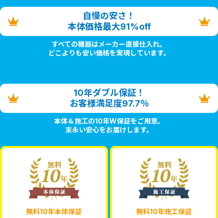
自慢の安さ！
本体価格最大91%off
すべての機器はメーカー直接仕入れ。
どこよりも安い価格を実現しています。
10年ダブル保証！
お客様満足度97.7％
本体＆施工の10年W保証をご用意。
末永い安心をお届けします。
無料10年本体保証
無料10年施工保証