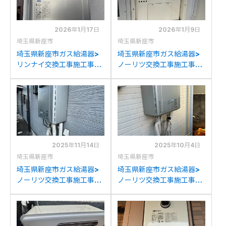
2026年1月17日
2026年1月9日
埼玉県新座市
埼玉県新座市
埼玉県新座市ガス給湯器>
埼玉県新座市ガス給湯器>
リンナイ交換工事施工事
ノーリツ交換工事施工事
例：リンナイRUF-
例：ノーリツGTH-
V2006SAWからリンナイ
C2439(S)AWX-Hからノ
RUF-E2007SAW(A)への
ーリツGTH-
交換
C2460AW3H-H-1BLへの
交換
2025年11月14日
2025年10月4日
埼玉県新座市
埼玉県新座市
埼玉県新座市ガス給湯器>
埼玉県新座市ガス給湯器>
ノーリツ交換工事施工事
ノーリツ交換工事施工事
例：ノーリツGT-
例：ノーリツGT-
2427SAWXからノーリツ
C2442SAWX-MBからノ
GT-C2472SAW BLへの交
ーリツGT-C2472SAW BL
換
への交換