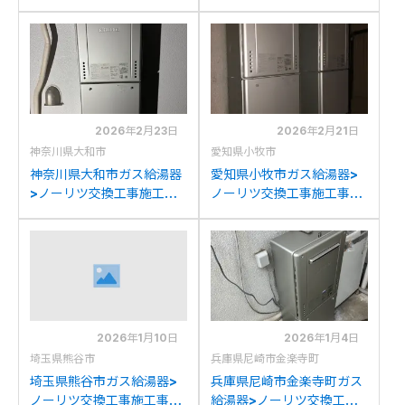
例：パロマFH-
例：ノーリツGT-
E244AWDLからノーリツ
C2442(S)AWXからノー
GT-C2472AW BLへの交
リツGT-C2472AW BLへ
換
の交換
2026年2月23日
2026年2月21日
神奈川県大和市
愛知県小牧市
神奈川県大和市ガス給湯器
愛知県小牧市ガス給湯器>
>ノーリツ交換工事施工事
ノーリツ交換工事施工事
例：ノーリツGT-
例：ノーリツGT-
2428AWXからノーリツ
2400AWXからノーリツ
GT-C2472AW BLへの交
GT-C2472AW BLへの交
換
換
2026年1月10日
2026年1月4日
埼玉県熊谷市
兵庫県尼崎市金楽寺町
埼玉県熊谷市ガス給湯器>
兵庫県尼崎市金楽寺町ガス
ノーリツ交換工事施工事
給湯器>ノーリツ交換工事