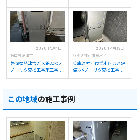
工事例：ノーリツGT-
工事例：ノーリツGT-
C2452(S)AWXからノーリ
C2442SAWX-TGからノ
ツGT-C2472SAW BLへの
ーリツGT-C2472SAW BL
交換
への交換
2026年5月1日
2026年4月13日
静岡県焼津市
兵庫県神戸市垂水区
静岡県焼津市ガス給湯器>
兵庫県神戸市垂水区ガス給
ノーリツ交換工事施工事
湯器>ノーリツ交換工事施
例：ノーリツGTH-
工事例：ノーリツGT-
C2438AWX3Hからノー
C2431SAWXからノーリ
リツGT-C2472SAW BLへ
ツGT-C2472SAW BLへの
この地域
の施工事例
の交換
交換