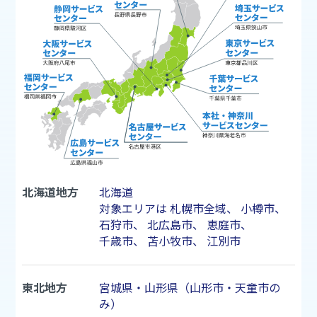
北海道地方
北海道
対象エリアは
札幌市
全域、
小樽市
、
石狩市
、
北広島市
、
恵庭市
、
千歳市
、
苫小牧市
、
江別市
東北地方
宮城県・山形県（山形市・天童市の
み）