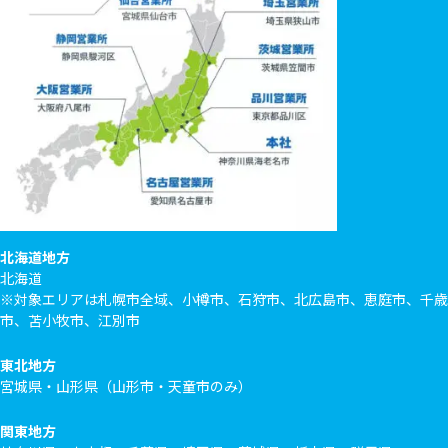
北海道地方
北海道
※対象エリアは札幌市全域、小樽市、石狩市、北広島市、恵庭市、千歳
市、苫小牧市、江別市
東北地方
宮城県・山形県（山形市・天童市のみ）
関東地方