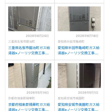
交換工事施工事例：ノーリ
例：ノーリツGT-
ツGT-C2452SAWXから
C2472(S)AWからノーリ
ノーリツGT-C2472SAW
ツGT-C2472SAW BLへの
BLへの交換
交換
2026年6月24日
2026年6月18日
三重県名張市鍛冶町
愛知県半田市亀崎町
三重県名張市鍛冶町ガス給
愛知県半田市亀崎町ガス給
湯器>ノーリツ交換工事施
湯器>ノーリツ交換工事施
工事例：ノーリツGT-
工事例：ノーリツGT-
C2432(S)AWXからノーリ
C2452SAWXからノーリ
ツGT-C2472SAW BLへの
ツGT-C2472SAW BLへの
交換
交換
2026年5月14日
2026年5月1日
京都府相楽郡精華町
愛知県安城市美園町
京都府相楽郡精華町ガス給
愛知県安城市美園町ガス給
湯器>ノーリツ交換工事施
湯器>ノーリツ交換工事施