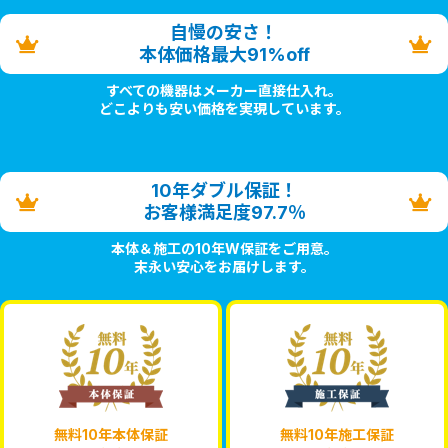
自慢の安さ！
本体価格最大91%off
すべての機器はメーカー直接仕入れ。
どこよりも安い価格を実現しています。
10年ダブル保証！
お客様満足度97.7％
本体＆施工の10年W保証をご用意。
末永い安心をお届けします。
無料10年本体保証
無料10年施工保証