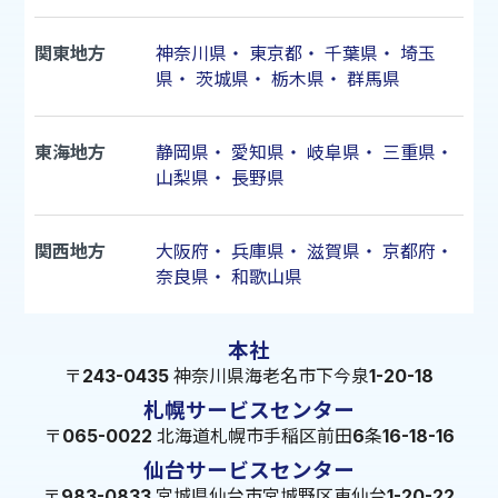
関東地方
神奈川県
・
東京都
・
千葉県
・
埼玉
県
・
茨城県
・
栃木県
・
群馬県
東海地方
静岡県
・
愛知県
・
岐阜県
・
三重県
・
山梨県
・
長野県
関西地方
大阪府
・
兵庫県
・
滋賀県
・
京都府
・
奈良県
・
和歌山県
本社
〒243-0435 神奈川県海老名市下今泉1-20-18
札幌サービスセンター
〒065-0022 北海道札幌市手稲区前田6条16-18-16
仙台サービスセンター
〒983-0833 宮城県仙台市宮城野区東仙台1-20-22