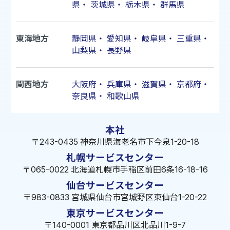
県
・
茨城県
・
栃木県
・
群馬県
東海地方
静岡県
・
愛知県
・
岐阜県
・
三重県
・
山梨県
・
長野県
関西地方
大阪府
・
兵庫県
・
滋賀県
・
京都府
・
奈良県
・
和歌山県
本社
〒243-0435 神奈川県海老名市下今泉1-20-18
札幌サービスセンター
〒065-0022 北海道札幌市手稲区前田6条16-18-16
仙台サービスセンター
〒983-0833 宮城県仙台市宮城野区東仙台1-20-22
東京サービスセンター
〒140-0001 東京都品川区北品川1-9-7