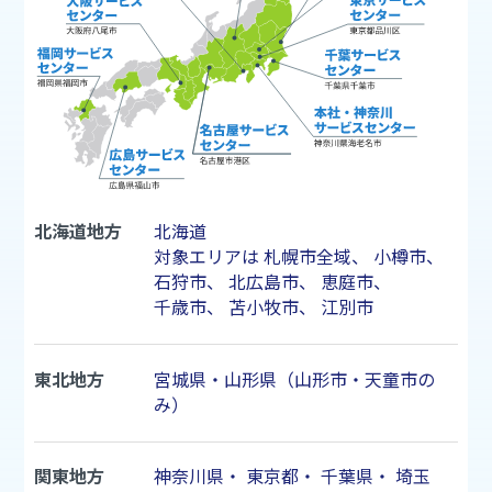
北海道地方
北海道
対象エリアは
札幌市
全域、
小樽市
、
石狩市
、
北広島市
、
恵庭市
、
千歳市
、
苫小牧市
、
江別市
東北地方
宮城県・山形県（山形市・天童市の
み）
関東地方
神奈川県
・
東京都
・
千葉県
・
埼玉