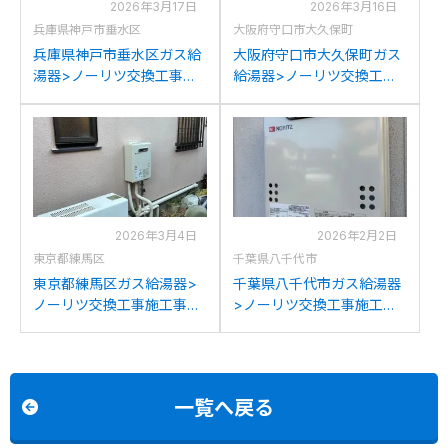
2026年3月17日
2026年3月16日
兵庫県神戸市垂水区
大阪府守口市大久保町
兵庫県神戸市垂水区ガス給
大阪府守口市大久保町ガス
湯器>ノーリツ交換工事施
給湯器>ノーリツ交換工事
工事例：ノーリツGQ-101W
施工事例：ノーリツGQ-
からノーリツGQ-1639WS-
1637WSからノーリツGQ-
1への交換
1639WS-1への交換
2026年3月4日
2026年2月2日
東京都練馬区
千葉県八千代市
東京都練馬区ガス給湯器>
千葉県八千代市ガス給湯器
ノーリツ交換工事施工事
>ノーリツ交換工事施工事
例：東京ガスKG-510RFWC
例：リンナイRUX-
からノーリツGQ-1639WS-
V1616W-Eからノーリツ
1への交換
GQ-1639WS-1への交換
一覧へ戻る