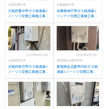
大阪府豊中市
兵庫県神戸市
大阪府豊中市ガス給湯器>
兵庫県神戸市ガス給湯器>
ノーリツ交換工事施工事
リンナイ交換工事施工事
例：ノーリツGQ-
例：リンナイRUH-V1610W
2437WS`・GQ-1637WSか
からリンナイGQ-1639WS-
らノーリツGQ-2439WS-
1への交換
1BLへの交換
2026年6月24日
2026年4月11日
大阪府枚方市
愛知県名古屋市中区
大阪府枚方市ガス給湯器>
愛知県名古屋市中区ガス給
ノーリツ交換工事施工事
湯器>ノーリツ交換工事施
例：リンナイRUX-
工事例：リンナイRUX-
V1616W-Eからノーリツ
1605PSからノーリツGQ-
GQ-1639WS-1への交換
1639WS-1への交換