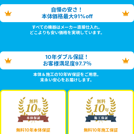
自慢の安さ！
本体価格最大91%off
すべての機器はメーカー直接仕入れ。
どこよりも安い価格を実現しています。
10年ダブル保証！
お客様満足度97.7％
本体＆施工の10年W保証をご用意。
末永い安心をお届けします。
無料10年本体保証
無料10年施工保証