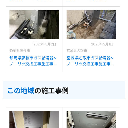
施工事例：リンナイRUF-
工事例：ノーリツGRQ-
V2002AGからノーリツGT-
C2032SAXからノーリツ
C2072SAR BLへの交換
GT-C2072SAR BLへの交換
2026年5月2日
2026年5月1日
静岡県藤枝市
宮城県名取市
静岡県藤枝市ガス給湯器>
宮城県名取市ガス給湯器>
ノーリツ交換工事施工事
ノーリツ交換工事施工事
例：リンナイRUF-
例：リンナイRFS-V1611SA
V2000SAGからノーリツ
からノーリツGT-
GT-C2072SAR BLへの交換
C2072SAR BLへの交換
この地域
の施工事例