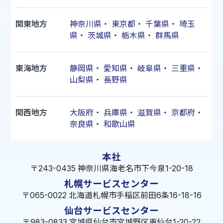
関東地方
神奈川県
・
東京都
・
千葉県
・
埼玉
県
・
茨城県
・
栃木県
・
群馬県
東海地方
静岡県
・
愛知県
・
岐阜県
・
三重県
・
山梨県
・
長野県
関西地方
大阪府
・
兵庫県
・
滋賀県
・
京都府
・
奈良県
・
和歌山県
本社
〒243-0435 神奈川県海老名市下今泉1-20-18
札幌サービスセンター
〒065-0022 北海道札幌市手稲区前田6条16-18-16
仙台サービスセンター
〒983-0833 宮城県仙台市宮城野区東仙台1-20-22