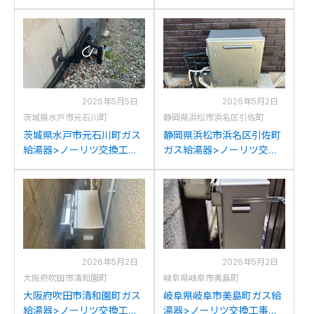
例：パーパスGN-204AR1か
例：ノーリツGT-
らノーリツGT-C2072SAR
C2032SARXからノーリツ
BLへの交換
GT-C2072SAR BLへの交換
2026年5月5日
2026年5月2日
茨城県水戸市元石川町
静岡県浜松市浜名区引佐町
茨城県水戸市元石川町ガス
静岡県浜松市浜名区引佐町
給湯器>ノーリツ交換工事
ガス給湯器>ノーリツ交換
施工事例：リンナイRUF-
工事施工事例：ノーリツ
E2003SAGからノーリツ
GT-C2042SARX-MBから
GT-C2072SAR BLへの交換
ノーリツGT-C2072SAR BL
への交換
2026年5月2日
2026年5月2日
大阪府吹田市清和園町
岐阜県岐阜市美島町
大阪府吹田市清和園町ガス
岐阜県岐阜市美島町ガス給
給湯器>ノーリツ交換工事
湯器>ノーリツ交換工事施