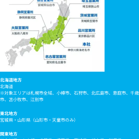
北海道地方
北海道
※対象エリアは札幌市全域、小樽市、石狩市、北広島市、恵庭市、千歳
市、苫小牧市、江別市
東北地方
宮城県・山形県（山形市・天童市のみ）
関東地方