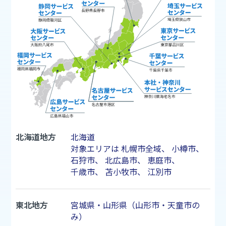
北海道地方
北海道
対象エリアは
札幌市
全域、
小樽市
、
石狩市
、
北広島市
、
恵庭市
、
千歳市
、
苫小牧市
、
江別市
東北地方
宮城県・山形県（山形市・天童市の
み）