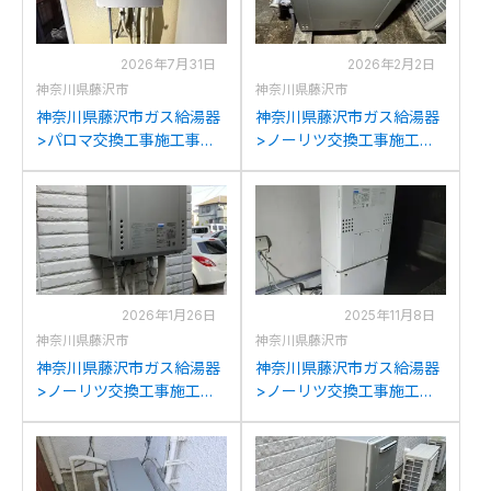
2026年7月31日
2026年2月2日
神奈川県藤沢市
神奈川県藤沢市
神奈川県藤沢市ガス給湯器
神奈川県藤沢市ガス給湯器
>パロマ交換工事施工事
>ノーリツ交換工事施工事
例：パーパスGX-
例：ノーリツGRQ-
H2400AWからパロマFH-
2050(S)AXからノーリツ
E2422SAWLへの交換
GT-C2072SAR BLへの交換
2026年1月26日
2025年11月8日
神奈川県藤沢市
神奈川県藤沢市
神奈川県藤沢市ガス給湯器
神奈川県藤沢市ガス給湯器
>ノーリツ交換工事施工事
>ノーリツ交換工事施工事
例：ノーリツGT-
例：ノーリツSF-
C2442SAWX-MBからノー
GTHA2403Aからノーリツ
リツGT-C2472SAW BLへ
GTH-C2460AW3H-1BLへ
の交換
の交換