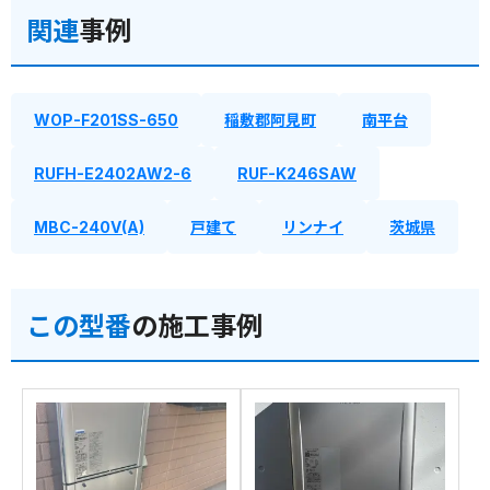
関連
事例
WOP-F201SS-650
稲敷郡阿見町
南平台
RUFH-E2402AW2-6
RUF-K246SAW
MBC-240V(A)
戸建て
リンナイ
茨城県
この型番
の施工事例