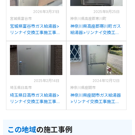
2026年3月31日
2025年9月25日
宮城県富谷市
神奈川県高座郡寒川町
宮城県富谷市ガス給湯器>
神奈川県高座郡寒川町ガス
リンナイ交換工事施工事
給湯器>リンナイ交換工事
例：ノーリツT-248SAWか
施工事例：リンナイRUF-
らリンナイRUF-K246SAW
A2400SAW(A)からリンナ
への交換
イRUF-K246SAWへの交換
2025年2月14日
2024年12月12日
埼玉県日高市
神奈川県座間市
埼玉県日高市ガス給湯器>
神奈川県座間市ガス給湯器
リンナイ交換工事施工事
>リンナイ交換工事施工事
例：リンナイRUF-240SAW
例：リンナイRUF-
からリンナイRUF-
A2400SAW(A)からリンナ
K246SAWへの交換
イRUF-K246SAWへの交換
この地域
の施工事例