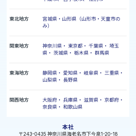
東北地方
宮城県・山形県（山形市・天童市の
み）
関東地方
神奈川県
・
東京都
・
千葉県
・
埼玉
県
・
茨城県
・
栃木県
・
群馬県
東海地方
静岡県
・
愛知県
・
岐阜県
・
三重県
・
山梨県
・
長野県
関西地方
大阪府
・
兵庫県
・
滋賀県
・
京都府
・
奈良県
・
和歌山県
本社
〒243-0435 神奈川県海老名市下今泉1-20-18