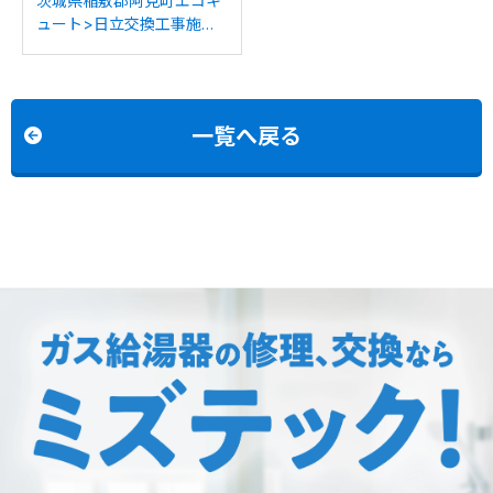
茨城県稲敷郡阿見町エコキ
ュート>日立交換工事施工
事例：日立BHP-TAD374か
ら日立BHP-F37XDへの交
換
一覧へ戻る