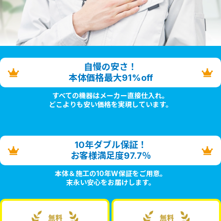
自慢の安さ！
本体価格最大91%off
すべての機器はメーカー直接仕入れ。
どこよりも安い価格を実現しています。
10年ダブル保証！
お客様満足度97.7％
本体＆施工の10年W保証をご用意。
末永い安心をお届けします。