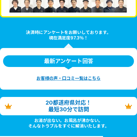
決済時にアンケートをお願いしております。
現在満足度97.3％！
最新アンケート回答
お客様の声・口コミ一覧はこちら
20都道府県対応！
最短30分で訪問
お湯が出ない。お風呂が沸かない。
そんなトラブルをすぐに解消いたします。