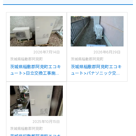
2026年7月14日
2026年6月29日
茨城県稲敷郡阿見町
茨城県稲敷郡阿見町
茨城県稲敷郡阿見町エコキ
茨城県稲敷郡阿見町エコキ
ュート>日立交換工事施工
ュート>パナソニック交換
事例：日立BHP-TA372から
工事施工事例：コロナ
日立BHP-FG37XUへの交換
CTU-H3725A2からパナソ
ニックHE-H37LQSへの交
換
2025年10月15日
茨城県稲敷郡阿見町