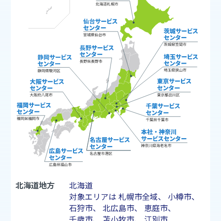
北海道地方
北海道
対象エリアは
札幌市
全域、
小樽市
、
石狩市
、
北広島市
、
恵庭市
、
千歳市
、
苫小牧市
、
江別市