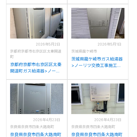
工事例：ノーリツGT-
例：リンナイRUF-
C2042SAWX-MBからノー
A2003SAW(A)からノーリ
リツGT-C2072SAW BLへ
ツGT-C2072SAW BLへの
の交換
交換
2026年5月2日
2026年5月1日
京都府京都市右京区区太秦開道
茨城県龍ケ崎市
町
茨城県龍ケ崎市ガス給湯器
京都府京都市右京区区太秦
>ノーリツ交換工事施工事
開道町ガス給湯器>ノーリ
例：ノーリツGT-
ツ交換工事施工事例：ノー
C2052SAWX-2からノーリ
リツGT-2428SAWXからノ
ツGT-C2072SAW BLへの
ーリツGT-C2072SAW BL
交換
への交換
2026年4月23日
2026年4月23日
奈良県奈良市四条大路南町
奈良県奈良市四条大路南町
奈良県奈良市四条大路南町
奈良県奈良市四条大路南町