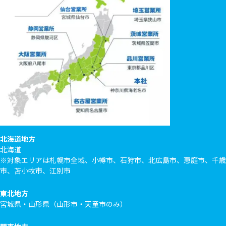
北海道地方
北海道
※対象エリアは札幌市全域、小樽市、石狩市、北広島市、恵庭市、千歳
市、苫小牧市、江別市
東北地方
宮城県・山形県（山形市・天童市のみ）