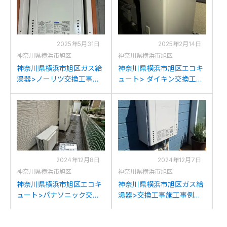
6への交換
1BLへの交換
2025年5月31日
2025年2月14日
神奈川県横浜市旭区
神奈川県横浜市旭区
神奈川県横浜市旭区ガス給
神奈川県横浜市旭区エコキ
湯器>ノーリツ交換工事施
ュート> ダイキン交換工事
工事例：ノーリツGT-
施工事例：長州産業株式会
2427SAWX-Tからノーリ
社HPT-374JSXからダイキ
ツGT-2470SAW-T BLへの
ンEQN37YFVへの交換
交換
2024年12月8日
2024年12月7日
神奈川県横浜市旭区
神奈川県横浜市旭区
神奈川県横浜市旭区エコキ
神奈川県横浜市旭区ガス給
ュート>パナソニック交換
湯器>交換工事施工事例：
工事施工事例：パナソニッ
ノーリツGT-1628(S)AWX
クHE-PW60Bからパナソニ
からノーリツGT-
ックXHE-W46LQSへの交
2470SAW BLへの交換