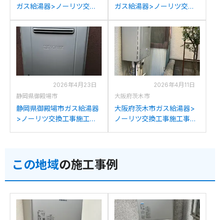
ガス給湯器>ノーリツ交換
ガス給湯器>ノーリツ交換
工事施工事例：ノーリツ
工事施工事例：ノーリツ
GT-C2032SAWXからノー
GT-C2032SAWXからノー
リツGT-C2072SAW BLへ
リツGT-C2072SAW BLへ
の交換
の交換
2026年4月23日
2026年4月11日
静岡県御殿場市
大阪府茨木市
静岡県御殿場市ガス給湯器
大阪府茨木市ガス給湯器>
>ノーリツ交換工事施工事
ノーリツ交換工事施工事
例：パーパスGX2000-AW-
例：ノーリツGT-
1からノーリツGT-
2050SAWXからノーリツ
C2072SAW BLへの交換
GT-C2072SAW BLへの交
この地域
の施工事例
換