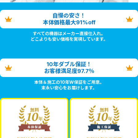
自慢の安さ！
本体価格最大91%off
すべての機器はメーカー直接仕入れ。
どこよりも安い価格を実現しています。
10年ダブル保証！
お客様満足度97.7％
本体＆施工の10年W保証をご用意。
末永い安心をお届けします。