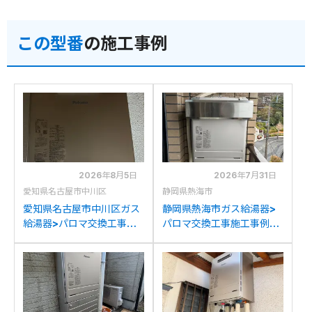
この型番
の施工事例
2026年8月5日
2026年7月31日
愛知県名古屋市中川区
静岡県熱海市
愛知県名古屋市中川区ガス
静岡県熱海市ガス給湯器>
給湯器>パロマ交換工事施
パロマ交換工事施工事例：
工事例：ハウステック
ノーリツGT2427SAWXか
WZ161FEPからパロマFH-
らパロマFH-2023SAW-1
2023SAW-1への交換
への交換