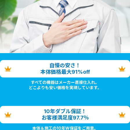
自慢の安さ！
本体価格最大91%off
すべての機器はメーカー直接仕入れ。
どこよりも安い価格を実現しています。
10年ダブル保証！
お客様満足度97.7％
本体＆施工の10年W保証をご用意。