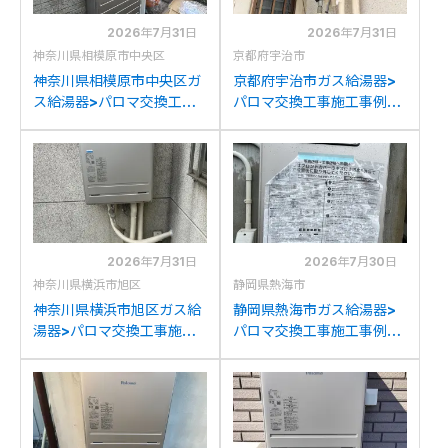
2026年7月31日
2026年7月31日
神奈川県相模原市中央区
京都府宇治市
神奈川県相模原市中央区ガ
京都府宇治市ガス給湯器>
ス給湯器>パロマ交換工事
パロマ交換工事施工事例：
施工事例：リンナイRUF-
リンナイRUF-
V2001SAWからパロマ
A2000SAWからパロマ
FH-2023SAW-1への交換
FH-2023SAW-1への交換
2026年7月31日
2026年7月30日
神奈川県横浜市旭区
静岡県熱海市
神奈川県横浜市旭区ガス給
静岡県熱海市ガス給湯器>
湯器>パロマ交換工事施工
パロマ交換工事施工事例：
事例：ノーリツGT-
パロマFH-241AWD-Mか
2428SAWXからパロマ
らパロマFH-2023SAW-1
FH-2023SAW-1への交換
への交換