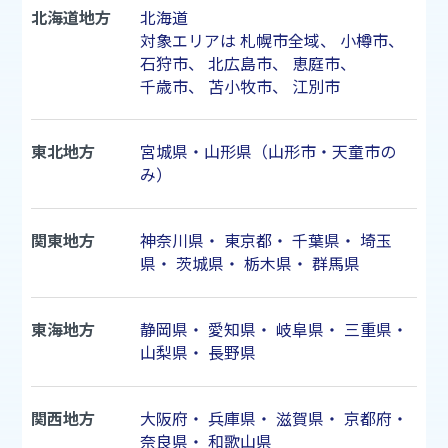
北海道地方
北海道
対象エリアは
札幌市
全域、
小樽市
、
石狩市
、
北広島市
、
恵庭市
、
千歳市
、
苫小牧市
、
江別市
東北地方
宮城県・山形県（山形市・天童市の
み）
関東地方
神奈川県
・
東京都
・
千葉県
・
埼玉
県
・
茨城県
・
栃木県
・
群馬県
東海地方
静岡県
・
愛知県
・
岐阜県
・
三重県
・
山梨県
・
長野県
関西地方
大阪府
・
兵庫県
・
滋賀県
・
京都府
・
奈良県
・
和歌山県