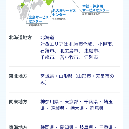
北海道地方
北海道
対象エリアは
札幌市
全域、
小樽市
、
石狩市
、
北広島市
、
恵庭市
、
千歳市
、
苫小牧市
、
江別市
東北地方
宮城県・山形県（山形市・天童市の
み）
関東地方
神奈川県
・
東京都
・
千葉県
・
埼玉
県
・
茨城県
・
栃木県
・
群馬県
東海地方
静岡県
・
愛知県
・
岐阜県
・
三重県
・