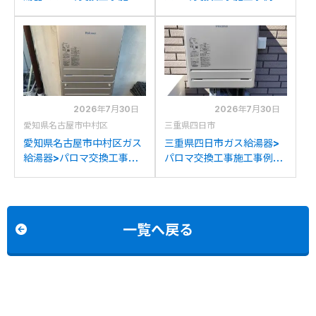
事例：ノーリツGT-
パロマFH-241AWD-Mか
2428SAWXからパロマ
らパロマFH-2023SAW-1
FH-2023SAW-1への交換
への交換
2026年7月30日
2026年7月30日
愛知県名古屋市中村区
三重県四日市
愛知県名古屋市中村区ガス
三重県四日市ガス給湯器>
給湯器>パロマ交換工事施
パロマ交換工事施工事例：
工事例：ノーリツGT-
リンナイRUF-V2005SAW
2022SAWXからパロマ
からパロマFH-2023SAW-
FH-2023SAW-1への交換
1への交換
一覧へ戻る