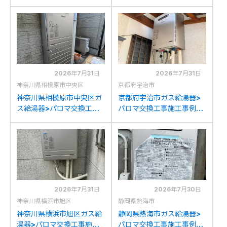
工事例：ハウステック
ノーリツGT2427SAWXか
WZ161FEPからパロマFH-
らパロマFH-2023SAW-1
2023SAW-1への交換
への交換
2026年7月31日
2026年7月31日
神奈川県相模原市中央区
京都府宇治市
神奈川県相模原市中央区ガ
京都府宇治市ガス給湯器>
ス給湯器>パロマ交換工事
パロマ交換工事施工事例：
施工事例：リンナイRUF-
リンナイRUF-
V2001SAWからパロマ
A2000SAWからパロマ
FH-2023SAW-1への交換
FH-2023SAW-1への交換
2026年7月31日
2026年7月30日
神奈川県横浜市旭区
静岡県熱海市
神奈川県横浜市旭区ガス給
静岡県熱海市ガス給湯器>
湯器>パロマ交換工事施工
パロマ交換工事施工事例：