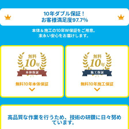
10年ダブル保証！
お客様満足度97.7％
本体＆施工の10年W保証をご用意。
末永い安心をお届けします。
無料10年本体保証
無料10年施工保証
高品質な作業を行うため、技術の研鑽に日々努め
ています。