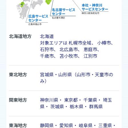
北海道地方
北海道
対象エリアは
札幌市
全域、
小樽市
、
石狩市
、
北広島市
、
恵庭市
、
千歳市
、
苫小牧市
、
江別市
東北地方
宮城県・山形県（山形市・天童市の
み）
関東地方
神奈川県
・
東京都
・
千葉県
・
埼玉
県
・
茨城県
・
栃木県
・
群馬県
東海地方
静岡県
・
愛知県
・
岐阜県
・
三重県
・