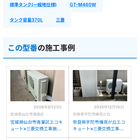
標準タンク(一般地仕様)
GT-M460W
タンク容量370L
三菱
この型番
の施工事例
2026年3月21日
2025年12月10日
宮城県仙台市青葉区
奈良県宇陀市榛見が丘
宮城県仙台市青葉区エコキ
奈良県宇陀市榛見が丘エコ
ュート>三菱交換工事施工
キュート>三菱交換工事施
事例：三菱SRT-
工事例：三菱SRT-