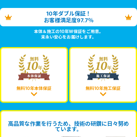
10年ダブル保証！
お客様満足度97.7％
本体＆施工の10年W保証をご用意。
末永い安心をお届けします。
無料10年本体保証
無料10年施工保証
高品質な作業を行うため、技術の研鑽に日々努め
ています。