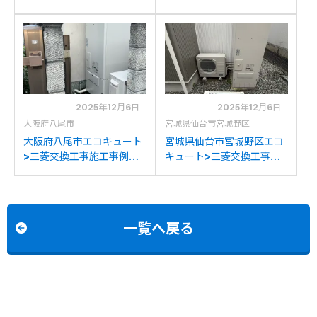
三菱SRT-HPT46W4から
事例：三菱SRT-
三菱SRT-S377への交換
HPT46WDX3から三菱
SRT-S377への交換
2025年12月6日
2025年12月6日
大阪府八尾市
宮城県仙台市宮城野区
大阪府八尾市エコキュート
宮城県仙台市宮城野区エコ
>三菱交換工事施工事例：
キュート>三菱交換工事施
三菱SRT-46W2から三菱
工事例：ダイキン
SRT-S377への交換
TUN37MBFVから三菱
SRT-S377への交換
一覧へ戻る