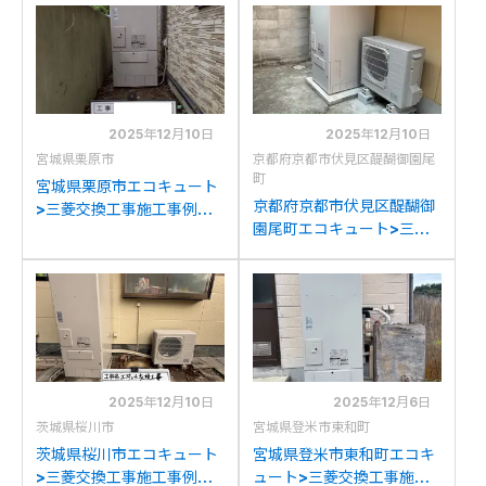
HP46WDM5から三菱
HPT37W7から三菱SRT-
SRT-S377への交換
S377への交換
2025年12月10日
2025年12月10日
宮城県栗原市
京都府京都市伏見区醍醐御園尾
町
宮城県栗原市エコキュート
京都府京都市伏見区醍醐御
>三菱交換工事施工事例：
園尾町エコキュート>三菱
ナショナルHE-K37AQから
交換工事施工事例：三菱
三菱SRT-S377への交換
SRT-5567WFU-BLから三
菱SRT-S377への交換
2025年12月10日
2025年12月6日
茨城県桜川市
宮城県登米市東和町
茨城県桜川市エコキュート
宮城県登米市東和町エコキ
>三菱交換工事施工事例：
ュート>三菱交換工事施工