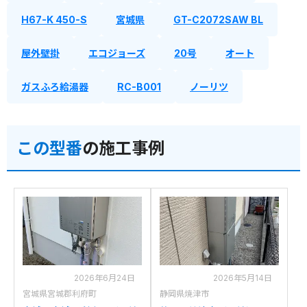
H67-K 450-S
宮城県
GT-C2072SAW BL
屋外壁掛
エコジョーズ
20号
オート
ガスふろ給湯器
RC-B001
ノーリツ
この型番
の施工事例
2026年6月24日
2026年5月14日
宮城県宮城郡利府町
静岡県焼津市