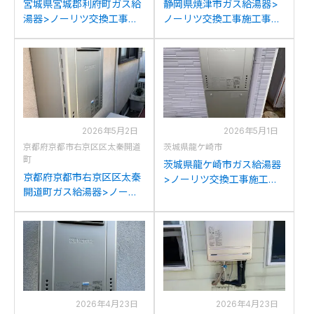
宮城県宮城郡利府町ガス給
静岡県焼津市ガス給湯器>
湯器>ノーリツ交換工事施
ノーリツ交換工事施工事
工事例：ノーリツGT-
例：リンナイRUF-
C2042SAWX-MBからノー
A2003SAW(A)からノーリ
リツGT-C2072SAW BLへ
ツGT-C2072SAW BLへの
の交換
交換
2026年5月2日
2026年5月1日
京都府京都市右京区区太秦開道
茨城県龍ケ崎市
町
茨城県龍ケ崎市ガス給湯器
京都府京都市右京区区太秦
>ノーリツ交換工事施工事
開道町ガス給湯器>ノーリ
例：ノーリツGT-
ツ交換工事施工事例：ノー
C2052SAWX-2からノーリ
リツGT-2428SAWXからノ
ツGT-C2072SAW BLへの
ーリツGT-C2072SAW BL
交換
への交換
2026年4月23日
2026年4月23日