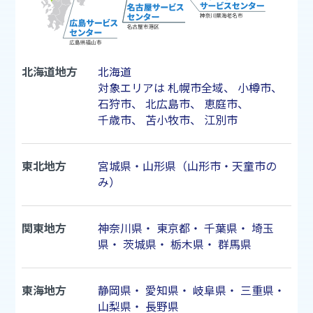
北海道地方
北海道
対象エリアは
札幌市
全域、
小樽市
、
石狩市
、
北広島市
、
恵庭市
、
千歳市
、
苫小牧市
、
江別市
東北地方
宮城県・山形県（山形市・天童市の
み）
関東地方
神奈川県
・
東京都
・
千葉県
・
埼玉
県
・
茨城県
・
栃木県
・
群馬県
東海地方
静岡県
・
愛知県
・
岐阜県
・
三重県
・
山梨県
・
長野県