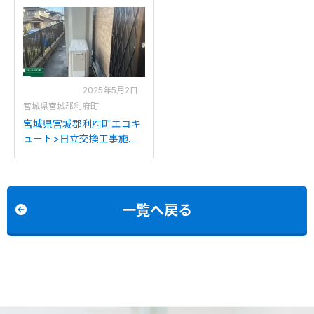
C2042SAWX-MBからノー
V2005SAWからノーリツ
リツGT-C2072SAW BLへ
GT-C2072SAW BLへの交
の交換
換
2025年5月2日
宮城県宮城郡利府町
宮城県宮城郡利府町エコキ
ュート>日立交換工事施工
事例：日立BHP-F37JDKか
ら日立BHP-FG37WUへの
交換
一覧へ戻る