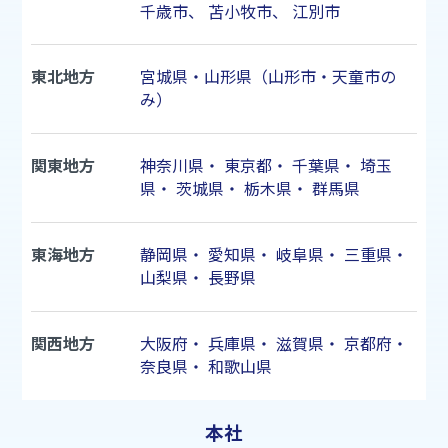
千歳市
、
苫小牧市
、
江別市
東北地方
宮城県・山形県（山形市・天童市の
み）
関東地方
神奈川県
・
東京都
・
千葉県
・
埼玉
県
・
茨城県
・
栃木県
・
群馬県
東海地方
静岡県
・
愛知県
・
岐阜県
・
三重県
・
山梨県
・
長野県
関西地方
大阪府
・
兵庫県
・
滋賀県
・
京都府
・
奈良県
・
和歌山県
本社