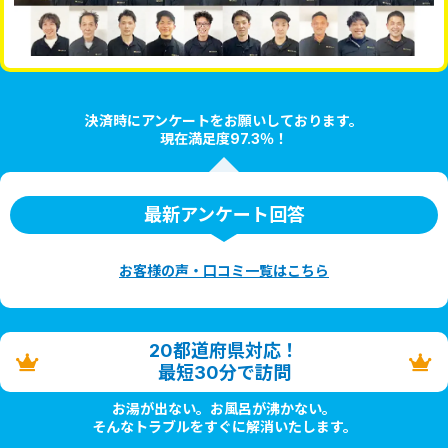
決済時にアンケートをお願いしております。
現在満足度97.3％！
最新アンケート回答
お客様の声・口コミ一覧はこちら
20都道府県対応！
最短30分で訪問
お湯が出ない。お風呂が沸かない。
そんなトラブルをすぐに解消いたします。