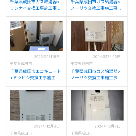
千葉県成田市ガス給湯器>
千葉県成田市ガス給湯器>
リンナイ交換工事施工事
ノーリツ交換工事施工事
例：リンナイRUF-
例：ノーリツOQB-307YS
V2405SAWからリンナイ
からノーリツGQ-2037RX
RUF-245SAW(B)への交換
への交換
2025年2月18日
2024年12月13日
千葉県成田市
千葉県成田市
千葉県成田市エコキュート
千葉県成田市ガス給湯器>
>ミツビシ交換工事施工事
ノーリツ交換工事施工事
例：三菱SRT-3768WFU-
例：パロマPH-10CPからノ
BLからミツビシSRT-
ーリツGQ-1639WS-1への
S376Uへの交換
交換
2024年12月8日
2024年12月7日
千葉県成田市
千葉県成田市