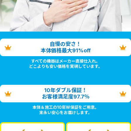
自慢の安さ！
本体価格最大91%off
すべての機器はメーカー直接仕入れ。
どこよりも安い価格を実現しています。
10年ダブル保証！
お客様満足度97.7％
本体＆施工の10年W保証をご用意。
末永い安心をお届けします。