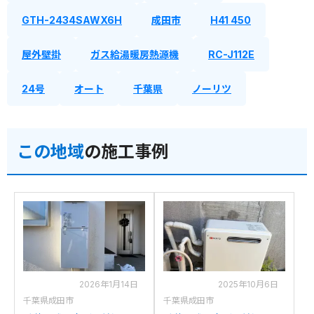
GTH-2434SAWX6H
成田市
H41 450
屋外壁掛
ガス給湯暖房熱源機
RC-J112E
24号
オート
千葉県
ノーリツ
この地域
の施工事例
2026年1月14日
2025年10月6日
千葉県成田市
千葉県成田市