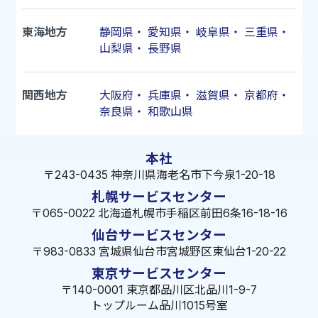
東海地方
静岡県
・
愛知県
・
岐阜県
・
三重県
・
山梨県
・
長野県
関西地方
大阪府
・
兵庫県
・
滋賀県
・
京都府
・
奈良県
・
和歌山県
本社
〒243-0435 神奈川県海老名市下今泉1-20-18
札幌サービスセンター
〒065-0022 北海道札幌市手稲区前田6条16-18-16
仙台サービスセンター
〒983-0833 宮城県仙台市宮城野区東仙台1-20-22
東京サービスセンター
〒140-0001 東京都品川区北品川1-9-7
トップルーム品川1015号室