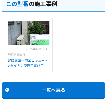
この型番
の施工事例
2025年12月12日
静岡県富士市
静岡県富士市エコキュート
>ダイキン交換工事施工事
例：ダイキンTU37EFTVか
らダイキンEQA46YFTVへ
の交換
一覧へ戻る