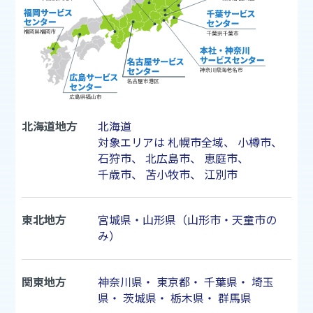
北海道地方
北海道
対象エリアは
札幌市
全域、
小樽市
、
石狩市
、
北広島市
、
恵庭市
、
千歳市
、
苫小牧市
、
江別市
東北地方
宮城県・山形県（山形市・天童市の
み）
関東地方
神奈川県
・
東京都
・
千葉県
・
埼玉
県
・
茨城県
・
栃木県
・
群馬県