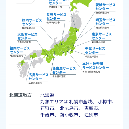
北海道地方
北海道
対象エリアは
札幌市
全域、
小樽市
、
石狩市
、
北広島市
、
恵庭市
、
千歳市
、
苫小牧市
、
江別市