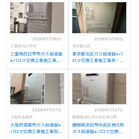
らパロマFH-2423SAW-1
VD2401SAW2-1からパロ
への交換
マFH-2423SAW-1への交
換
2026年7月30日
2026年7月30日
三重県四日市市
東京都北区
三重県四日市市ガス給湯器
東京都北区ガス給湯器>パ
>パロマ交換工事施工事
ロマ交換工事施工事例：パ
例：リンナイRUF-
ーパスGX-2400AWから
V2405SAWからパロマ
パロマFH-2423SAW-1へ
FH-2423SAW-1への交換
の交換
2026年7月27日
2026年7月27日
大阪府高槻市
静岡県浜松市中央区神立町
大阪府高槻市ガス給湯器>
静岡県浜松市中央区神立町
パロマ交換工事施工事例：
ガス給湯器>パロマ交換工
リンナイRUF-V2405SAW
事施工事例：ノーリツGT-