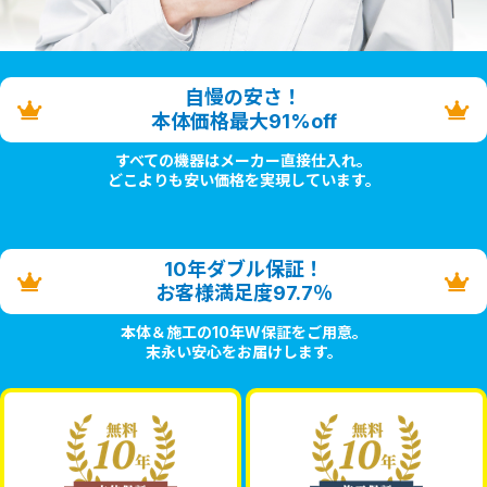
自慢の安さ！
本体価格最大91%off
すべての機器はメーカー直接仕入れ。
どこよりも安い価格を実現しています。
10年ダブル保証！
お客様満足度97.7％
本体＆施工の10年W保証をご用意。
末永い安心をお届けします。