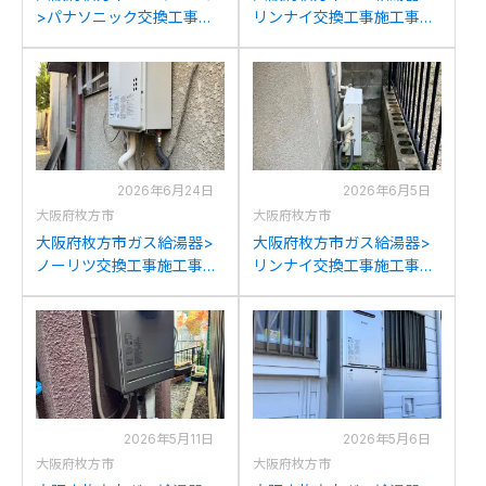
>パナソニック交換工事施
リンナイ交換工事施工事
工事例：パナソニックHE-
例：リンナイRUF-
K46AQからパナソニック
A2000AW(A)からリンナイ
HE-S46LQSへの交換
RUF-K2406SAW(A)への交
換
2026年6月24日
2026年6月5日
大阪府枚方市
大阪府枚方市
大阪府枚方市ガス給湯器>
大阪府枚方市ガス給湯器>
ノーリツ交換工事施工事
リンナイ交換工事施工事
例：リンナイRUX-
例：リンナイRUX-
V1616W-Eからノーリツ
V2016G-Eからリンナイ
GQ-1639WS-1への交換
RUX-A2013G(A)への交換
2026年5月11日
2026年5月6日
大阪府枚方市
大阪府枚方市