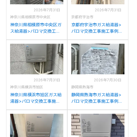
2026年7月31日
2026年7月31日
神奈川県相模原市中央区
京都府宇治市
神奈川県相模原市中央区ガ
京都府宇治市ガス給湯器>
ス給湯器>パロマ交換工事
パロマ交換工事施工事例：
施工事例：リンナイRUF-
リンナイRUF-A2000SAW
V2001SAWからパロマFH-
からパロマFH-2023SAW-1
2023SAW-1への交換
への交換
2026年7月31日
2026年7月30日
神奈川県横浜市旭区
静岡県熱海市
神奈川県横浜市旭区ガス給
静岡県熱海市ガス給湯器>
湯器>パロマ交換工事施工
パロマ交換工事施工事例：
事例：ノーリツGT-
パロマFH-241AWD-Mから
2428SAWXからパロマFH-
パロマFH-2023SAW-1への
2023SAW-1への交換
交換