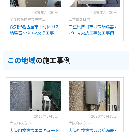
2026年7月30日
2026年7月30日
愛知県名古屋市中村区
三重県四日市
愛知県名古屋市中村区ガス
三重県四日市ガス給湯器>
給湯器>パロマ交換工事施
パロマ交換工事施工事例：
工事例：ノーリツGT-
リンナイRUF-V2005SAW
2022SAWXからパロマFH-
からパロマFH-2023SAW-1
2023SAW-1への交換
への交換
この地域
の施工事例
2026年8月3日
2026年6月25日
大阪府枚方市
大阪府枚方市
大阪府枚方市エコキュート
大阪府枚方市ガス給湯器>