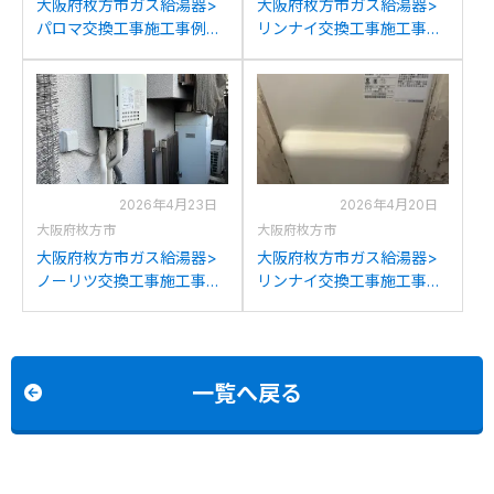
大阪府枚方市ガス給湯器>
大阪府枚方市ガス給湯器>
パロマ交換工事施工事例：
リンナイ交換工事施工事
リンナイRUF-
例：ノーリツGT-
A2400SAW(A)からパロマ
C2442SAWX-MBからリン
FH-2423SAW-1への交換
ナイRUF-K2406SAW(A)へ
の交換
2026年4月23日
2026年4月20日
大阪府枚方市
大阪府枚方市
大阪府枚方市ガス給湯器>
大阪府枚方市ガス給湯器>
ノーリツ交換工事施工事
リンナイ交換工事施工事
例：リンナイRUH-
例：リンナイRUF-HV162A-
V2400WからノーリツGQ-
EからリンナイRUF-
2439WS-1への交換
HA163A-Eへの交換
一覧へ戻る