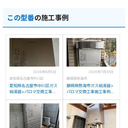
この型番
の施工事例
2026年8月5日
2026年7月31日
愛知県名古屋市中川区
静岡県熱海市
愛知県名古屋市中川区ガス
静岡県熱海市ガス給湯器>
給湯器>パロマ交換工事施
パロマ交換工事施工事例：
工事例：ハウステック
ノーリツGT2427SAWXか
WZ161FEPからパロマFH-
らパロマFH-2023SAW-1へ
2023SAW-1への交換
の交換