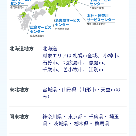
北海道地方
北海道
対象エリアは
札幌市
全域、
小樽市
、
石狩市
、
北広島市
、
恵庭市
、
千歳市
、
苫小牧市
、
江別市
東北地方
宮城県・山形県（山形市・天童市の
み）
関東地方
神奈川県
・
東京都
・
千葉県
・
埼玉
県
・
茨城県
・
栃木県
・
群馬県