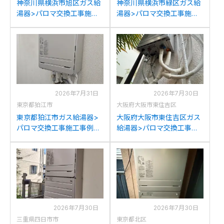
神奈川県横浜市旭区ガス給
神奈川県横浜市緑区ガス給
湯器>パロマ交換工事施工
湯器>パロマ交換工事施工
事例：パーパスGX-
事例：リンナイRUF-
2400AWからパロマFH-
A2405SAWからパロマFH-
2423SAW-1への交換
2423SAW-1への交換
2026年7月31日
2026年7月30日
東京都狛江市
大阪府大阪市東住吉区
東京都狛江市ガス給湯器>
大阪府大阪市東住吉区ガス
パロマ交換工事施工事例：
給湯器>パロマ交換工事施
パーパスGX-2400AWから
工事例：リンナイRUFH-
パロマFH-2423SAW-1への
VD2401SAW2-1からパロマ
交換
FH-2423SAW-1への交換
2026年7月30日
2026年7月30日
三重県四日市市
東京都北区