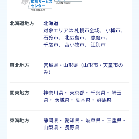
北海道地方
北海道
対象エリアは
札幌市
全域、
小樽市
、
石狩市
、
北広島市
、
恵庭市
、
千歳市
、
苫小牧市
、
江別市
東北地方
宮城県・山形県（山形市・天童市の
み）
関東地方
神奈川県
・
東京都
・
千葉県
・
埼玉
県
・
茨城県
・
栃木県
・
群馬県
東海地方
静岡県
・
愛知県
・
岐阜県
・
三重県
・
山梨県
・
長野県