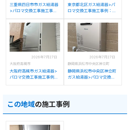
三重県四日市市ガス給湯器
東京都北区ガス給湯器>パ
>パロマ交換工事施工事
ロマ交換工事施工事例：パ
例：リンナイRUF-
ーパスGX-2400AWからパ
V2405SAWからパロマFH-
ロマFH-2423SAW-1への交
2423SAW-1への交換
換
2026年7月27日
2026年7月27日
大阪府高槻市
静岡県浜松市中央区神立町
大阪府高槻市ガス給湯器>
静岡県浜松市中央区神立町
パロマ交換工事施工事例：
ガス給湯器>パロマ交換工
リンナイRUF-V2405SAW
事施工事例：ノーリツGT-
からパロマFH-2423SAW-1
2428SAWXからパロマFH-
への交換
2423SAW-1への交換
この地域
の施工事例