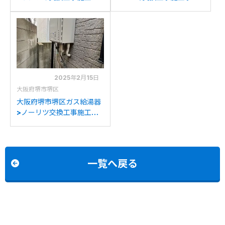
例：リンナイRVD-
例：パーパスGX-160AW
E2400SAW2-1からリン
からパロマFH-2023SAW
ナイRVD-E2405SAW2-
への交換
1(C)への交換
2025年2月15日
大阪府堺市堺区
大阪府堺市堺区ガス給湯器
>ノーリツ交換工事施工事
例：ノーリツGT-
2022SAWXからノーリツ
GT-2070SAW BLへの交
換
一覧へ戻る