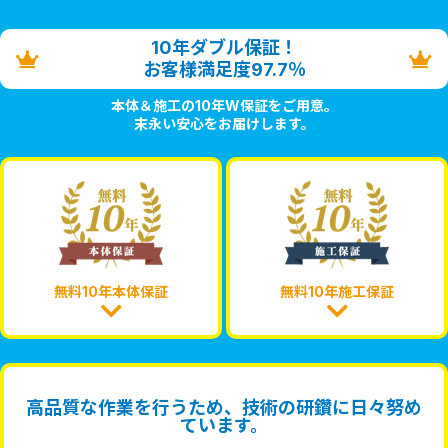
10年ダブル保証！
お客様満足度97.7％
本体＆施工の10年W保証をご用意。
末永い安心をお届けします。
無料10年本体保証
無料10年施工保証
高品質な作業を行うため、技術の研鑽に日々努め
ています。