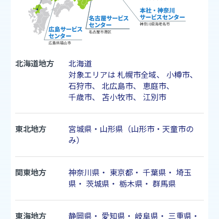
北海道地方
北海道
対象エリアは
札幌市
全域、
小樽市
、
石狩市
、
北広島市
、
恵庭市
、
千歳市
、
苫小牧市
、
江別市
東北地方
宮城県・山形県（山形市・天童市の
み）
関東地方
神奈川県
・
東京都
・
千葉県
・
埼玉
県
・
茨城県
・
栃木県
・
群馬県
東海地方
静岡県
・
愛知県
・
岐阜県
・
三重県
・