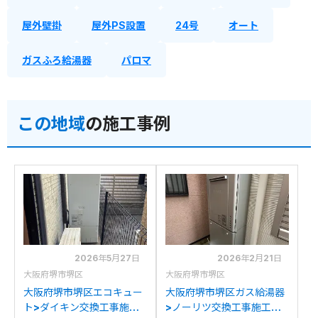
屋外壁掛
屋外PS設置
24号
オート
ガスふろ給湯器
パロマ
この地域
の施工事例
2026年5月27日
2026年2月21日
大阪府堺市堺区
大阪府堺市堺区
大阪府堺市堺区エコキュー
大阪府堺市堺区ガス給湯器
ト>ダイキン交換工事施工
>ノーリツ交換工事施工事