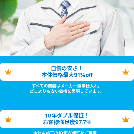
自慢の安さ！
本体価格最大91%off
すべての機器はメーカー直接仕入れ。
どこよりも安い価格を実現しています。
10年ダブル保証！
お客様満足度97.7％
本体＆施工の10年W保証をご用意。