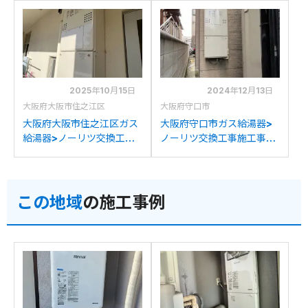
2025年10月15日
2024年12月13日
大阪府大阪市住之江区
大阪府守口市
大阪府大阪市住之江区ガス
大阪府守口市ガス給湯器>
給湯器>ノーリツ交換工事
ノーリツ交換工事施工事
施工事例：ハーマン
例：ハーマンYG2431Rか
YG2458Rからノーリツ
らノーリツGQH-
GQH-2456AW3H-DX BL
2456AW3H-DX BLへの交
この地域
の施工事例
への交換
換