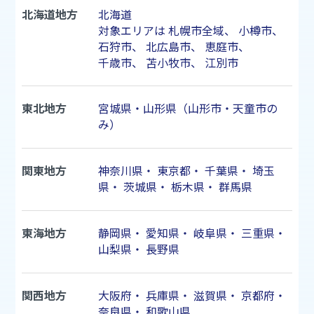
北海道地方
北海道
対象エリアは
札幌市
全域、
小樽市
、
石狩市
、
北広島市
、
恵庭市
、
千歳市
、
苫小牧市
、
江別市
東北地方
宮城県・山形県（山形市・天童市の
み）
関東地方
神奈川県
・
東京都
・
千葉県
・
埼玉
県
・
茨城県
・
栃木県
・
群馬県
東海地方
静岡県
・
愛知県
・
岐阜県
・
三重県
・
山梨県
・
長野県
関西地方
大阪府
・
兵庫県
・
滋賀県
・
京都府
・
奈良県
・
和歌山県