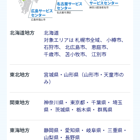
北海道地方
北海道
対象エリアは
札幌市
全域、
小樽市
、
石狩市
、
北広島市
、
恵庭市
、
千歳市
、
苫小牧市
、
江別市
東北地方
宮城県・山形県（山形市・天童市の
み）
関東地方
神奈川県
・
東京都
・
千葉県
・
埼玉
県
・
茨城県
・
栃木県
・
群馬県
東海地方
静岡県
・
愛知県
・
岐阜県
・
三重県
・
山梨県
・
長野県