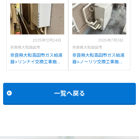
TU46GFVからパナソニッ
2402SAからノーリツGT-
クHE-S46LQSへの交換
C2072SAR BLへの交換
2025年12月24日
2025年7月3日
奈良県大和高田市
奈良県大和高田市
奈良県大和高田市ガス給湯
奈良県大和高田市ガス給湯
器>リンナイ交換工事施工
器>ノーリツ交換工事施工
事例：リンナイRUF-
事例：長府KIBF-4701DSA
V2400SAWからリンナイ
からノーリツOTQ-
RUF-205SAW(B)への交換
4706SAYへの交換
一覧へ戻る