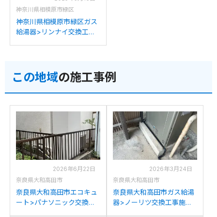
神奈川県相模原市緑区
神奈川県相模原市緑区ガス
給湯器>リンナイ交換工事
施工事例：ノーリツGRQ-
2428AXからリンナイRUF-
UE2405AGへの交換
この地域
の施工事例
2026年6月22日
2026年3月24日
奈良県大和高田市
奈良県大和高田市
奈良県大和高田市エコキュ
奈良県大和高田市ガス給湯
ート>パナソニック交換工
器>ノーリツ交換工事施工
事施工事例：ダイキン
事例：リンナイRFS-