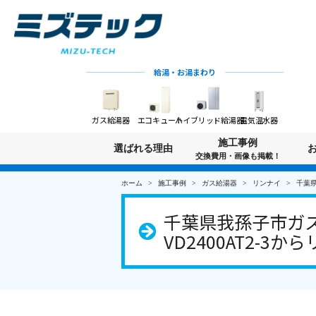
給湯・お湯まわり
ガス給湯器
エコキュート
ハイブリッド給湯器
電気温水器
施工事例
選ばれる理由
交換費用・画像も掲載！
ホーム
施工事例
ガス給湯器
リンナイ
千葉県
千葉県我孫子市ガス
VD2400AT2-3から