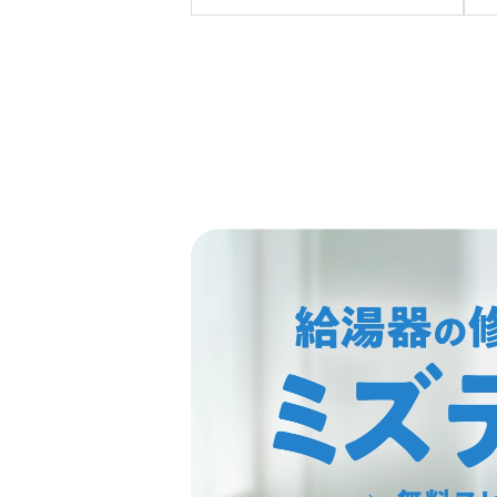
イRUFH-E2407AW2-3(A) 13Aへ
C
の交換