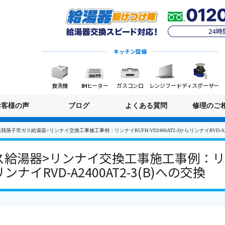
キッチン設備
食洗機
IHヒーター
ガスコンロ
レンジフード
ディスポーザー
お客様の声
ブログ
よくある質問
修理のご
我孫子市ガス給湯器>リンナイ交換工事施工事例：リンナイRUFH-VD2400AT2-3からリンナイRVD-A240
給湯器>リンナイ交換工事施工事例：リン
リンナイRVD-A2400AT2-3(B)への交換