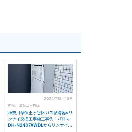
日
2024年12月10日
神奈川県保土ヶ谷区
神奈川県保土ヶ谷区ガス給湯器>リ
ンナイ交換工事施工事例：パロマ
DH-N2407AWDLからリンナイ
RVD-A2400AT2-3(B)への交換