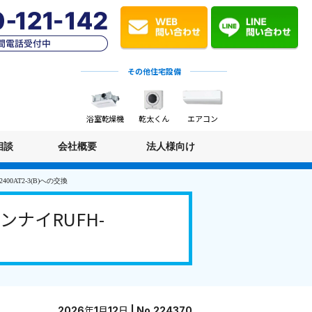
その他住宅設備
浴室乾燥機
乾太くん
エアコン
相談
会社概要
法人様向け
0AT2-3(B)への交換
ナイRUFH-
2026年1月12日 | No.224370