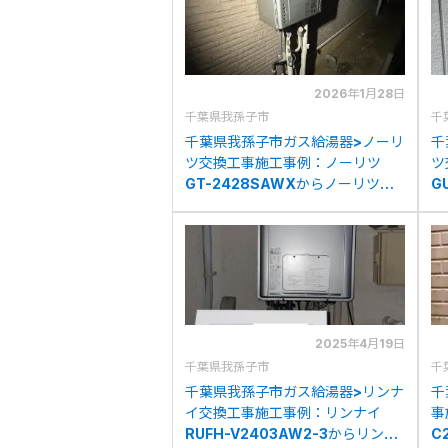
2026年1月28日
千葉県我孫子市
千
千葉県我孫子市ガス給湯器>ノーリ
千
ツ交換工事施工事例：ノーリツ
ツ
GT-2428SAWXからノーリツ
G
GT-C2472SAW BLへの交換
1
2025年4月19日
千葉県我孫子市
千
千葉県我孫子市ガス給湯器>リンナ
千
イ交換工事施工事例：リンナイ
事
RUFH-V2403AW2-3からリンナ
C