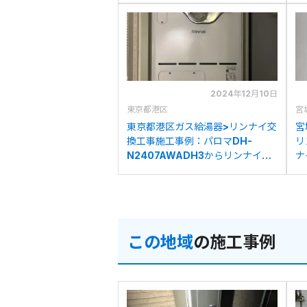
への交換
交
2024年12月10日
東京都港区
宮
東京都港区ガス給湯器>リンナイ交
宮
換工事施工事例：パロマDH-
リ
N2407AWADH3からリンナイ
ナ
RVD-A2400AT2-3(B)への交換
ナ
交
この地域
の施工事例