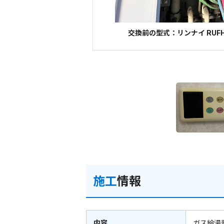
交換前の型式：リンナイ RUFH-
施工
情報
内容
ガス給湯