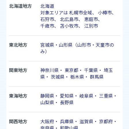
北海道地方
北海道
対象エリアは
札幌市
全域、
小樽市
、
石狩市
、
北広島市
、
恵庭市
、
千歳市
、
苫小牧市
、
江別市
東北地方
宮城県・山形県（山形市・天童市の
み）
関東地方
神奈川県
・
東京都
・
千葉県
・
埼玉
県
・
茨城県
・
栃木県
・
群馬県
東海地方
静岡県
・
愛知県
・
岐阜県
・
三重県
・
山梨県
・
長野県
関西地方
大阪府
・
兵庫県
・
滋賀県
・
京都府
・
奈良県
・
和歌山県