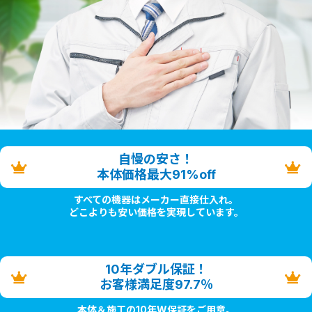
自慢の安さ！
本体価格最大91%off
すべての機器はメーカー直接仕入れ。
どこよりも安い価格を実現しています。
10年ダブル保証！
お客様満足度97.7％
本体＆施工の10年W保証をご用意。