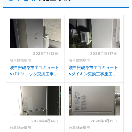
2026年7月2日
2026年4月17日
岐阜県岐阜市
岐阜県岐阜市
岐阜県岐阜市エコキュート
岐阜県岐阜市エコキュート
>パナソニック交換工事施
>ダイキン交換工事施工事
工事例：ダイキン
例：三菱SRT-
EQ37KFCVからパナソニ
HPT43WZ5からダイキン
ックHE-S37LQSへの交換
EQA37ZFTVへの交換
2026年4月14日
2026年3月12日
岐阜県岐阜市
岐阜県岐阜市