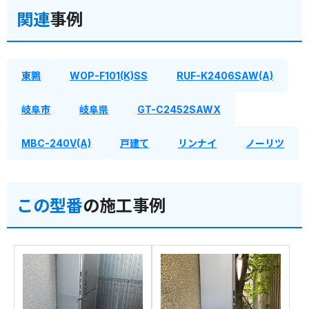
関連
事例
東鶉
WOP-F101(K)SS
RUF-K2406SAW(A)
岐阜市
岐阜県
GT-C2452SAWX
MBC-240V(A)
戸建て
リンナイ
ノーリツ
この型番
の施工事例