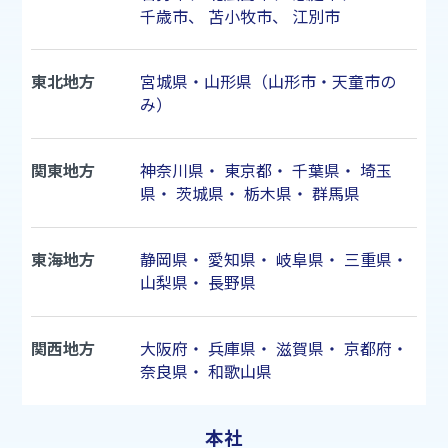
千歳市
、
苫小牧市
、
江別市
東北地方
宮城県・山形県（山形市・天童市の
み）
関東地方
神奈川県
・
東京都
・
千葉県
・
埼玉
県
・
茨城県
・
栃木県
・
群馬県
東海地方
静岡県
・
愛知県
・
岐阜県
・
三重県
・
山梨県
・
長野県
関西地方
大阪府
・
兵庫県
・
滋賀県
・
京都府
・
奈良県
・
和歌山県
本社