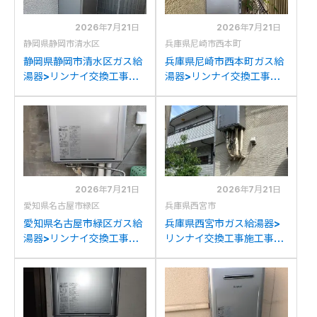
2026年7月21日
2026年7月21日
静岡県静岡市清水区
兵庫県尼崎市西本町
静岡県静岡市清水区ガス給
兵庫県尼崎市西本町ガス給
湯器>リンナイ交換工事施
湯器>リンナイ交換工事施
工事例：ノーリツGT-
工事例：リンナイRUF-
2428SAWXからリンナイ
V2405AWからリンナイ
RUF-K2406SAW(A)への
RUF-K2406SAW(A)への
交換
交換
2026年7月21日
2026年7月21日
愛知県名古屋市緑区
兵庫県西宮市
愛知県名古屋市緑区ガス給
兵庫県西宮市ガス給湯器>
湯器>リンナイ交換工事施
リンナイ交換工事施工事
工事例：ノーリツGTH-
例：ノーリツGFK-
C2446SAWXDからリン
2414WKA-Kからリンナイ
ナイRUF-K2406SAW(A)
RUF-K2406SAW(A)への
への交換
交換