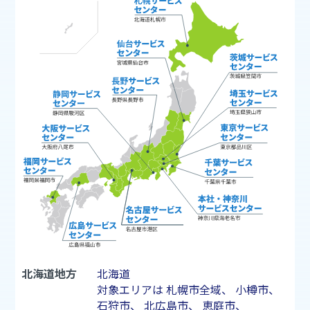
北海道地方
北海道
対象エリアは
札幌市
全域、
小樽市
、
石狩市
、
北広島市
、
恵庭市
、