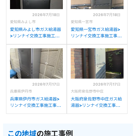
2026年7月18日
2026年7月18日
愛知県みよし市
愛知県一宮市
愛知県みよし市ガス給湯器
愛知県一宮市ガス給湯器>
>リンナイ交換工事施工事
リンナイ交換工事施工事
例：リンナイRUF-
例：ノーリツGTH-
V2001SAWからリンナイ
2045SAWXからリンナイ
RUF-K2406SAW(A)への
RUF-K2406SAW(A)への
交換
交換
2026年7月17日
2026年7月17日
兵庫県伊丹市
大阪府泉佐野市中庄
兵庫県伊丹市ガス給湯器>
大阪府泉佐野市中庄ガス給
リンナイ交換工事施工事
湯器>リンナイ交換工事施
例：ノーリツGT-
工事例：パロマFH-
C2452SAWX-2からリン
241AWDからリンナイ
ナイRUF-K2406SAW(A)
RUF-K2406SAW(A)への
この地域
の施工事例
への交換
交換