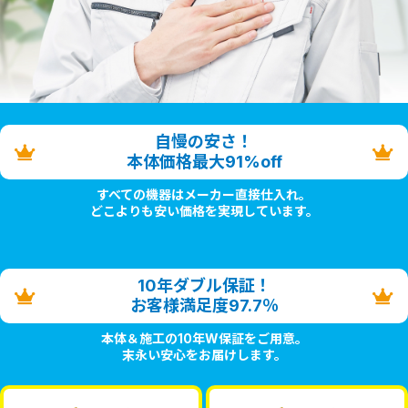
自慢の安さ！
本体価格最大91%off
すべての機器はメーカー直接仕入れ。
どこよりも安い価格を実現しています。
10年ダブル保証！
お客様満足度97.7％
本体＆施工の10年W保証をご用意。
末永い安心をお届けします。