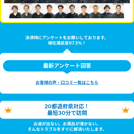
決済時にアンケートをお願いしております。
現在満足度97.3％！
最新アンケート回答
お客様の声・口コミ一覧はこちら
20都道府県対応！
最短30分で訪問
お湯が出ない。お風呂が沸かない。
そんなトラブルをすぐに解消いたします。