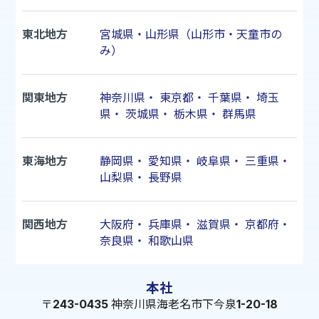
東北地方
宮城県・山形県（山形市・天童市の
み）
関東地方
神奈川県
・
東京都
・
千葉県
・
埼玉
県
・
茨城県
・
栃木県
・
群馬県
東海地方
静岡県
・
愛知県
・
岐阜県
・
三重県
・
山梨県
・
長野県
関西地方
大阪府
・
兵庫県
・
滋賀県
・
京都府
・
奈良県
・
和歌山県
本社
〒243-0435 神奈川県海老名市下今泉1-20-18