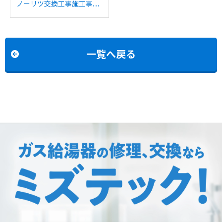
ノーリツ交換工事施工事
例：リンナイRFS-
A2000SAからノーリツ
GT-C2072SAR BLへの交
換
一覧へ戻る