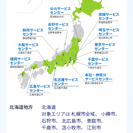
北海道地方
北海道
対象エリアは
札幌市
全域、
小樽市
、
石狩市
、
北広島市
、
恵庭市
、
千歳市
、
苫小牧市
、
江別市