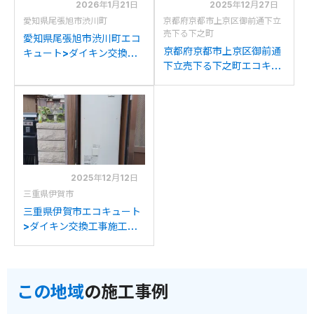
2026年1月21日
2025年12月27日
愛知県尾張旭市渋川町
京都府京都市上京区御前通下立
売下る下之町
愛知県尾張旭市渋川町エコ
京都府京都市上京区御前通
キュート>ダイキン交換工
下立売下る下之町エコキュ
事施工事例：ダイキン
ート>ダイキン交換工事施
TU46GFVからダイキン
工事例：コロナCHP-
EQX46YFVへの交換
E46AX2からダイキン
EQX46YFVへの交換
2025年12月12日
三重県伊賀市
三重県伊賀市エコキュート
>ダイキン交換工事施工事
例：パナソニックHE-
AK46DQからダイキン
EQX46YFVへの交換
この地域
の施工事例