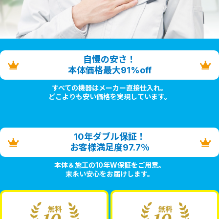
自慢の安さ！
本体価格最大91%off
すべての機器はメーカー直接仕入れ。
どこよりも安い価格を実現しています。
10年ダブル保証！
お客様満足度97.7％
本体＆施工の10年W保証をご用意。
末永い安心をお届けします。