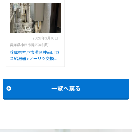
2026年3月16日
兵庫県神戸市灘区神前町
兵庫県神戸市灘区神前町ガ
ス給湯器>ノーリツ交換工
事施工事例：パーパスGH-
S246AWからノーリツGT-
C2472SAW BLへの交換
一覧へ戻る