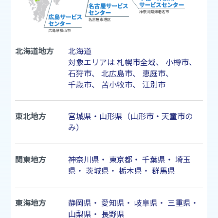
北海道地方
北海道
対象エリアは
札幌市
全域、
小樽市
、
石狩市
、
北広島市
、
恵庭市
、
千歳市
、
苫小牧市
、
江別市
東北地方
宮城県・山形県（山形市・天童市の
み）
関東地方
神奈川県
・
東京都
・
千葉県
・
埼玉
県
・
茨城県
・
栃木県
・
群馬県
東海地方
静岡県
・
愛知県
・
岐阜県
・
三重県
・
山梨県
・
長野県