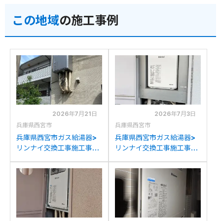
ナイRUF-K2406SAW(A)
RUF-K2406SAW(A)への
この地域
の施工事例
への交換
交換
2026年7月21日
2026年7月3日
兵庫県西宮市
兵庫県西宮市
兵庫県西宮市ガス給湯器>
兵庫県西宮市ガス給湯器>
リンナイ交換工事施工事
リンナイ交換工事施工事
例：ノーリツGFK-
例：リンナイRUJ-V1610T
2414WKA-Kからリンナイ
からリンナイRUJ-
RUF-K2406SAW(A)への
A1610T-L(A)-RLへの交換
交換