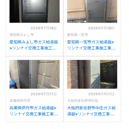
ナイRUF-K2406SAW(A)
RUF-K2406SAW(A)への
への交換
交換
2026年7月18日
2026年7月18日
愛知県みよし市
愛知県一宮市
愛知県みよし市ガス給湯器
愛知県一宮市ガス給湯器>
>リンナイ交換工事施工事
リンナイ交換工事施工事
例：リンナイRUF-
例：ノーリツGTH-
V2001SAWからリンナイ
2045SAWXからリンナイ
RUF-K2406SAW(A)への
RUF-K2406SAW(A)への
交換
交換
2026年7月17日
2026年7月17日
兵庫県伊丹市
大阪府泉佐野市中庄
兵庫県伊丹市ガス給湯器>
大阪府泉佐野市中庄ガス給
リンナイ交換工事施工事
湯器>リンナイ交換工事施
例：ノーリツGT-
工事例：パロマFH-
C2452SAWX-2からリン
241AWDからリンナイ