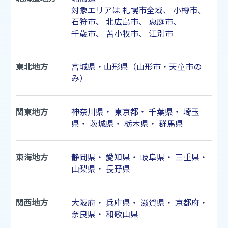
対象エリアは
札幌市
全域、
小樽市
、
石狩市
、
北広島市
、
恵庭市
、
千歳市
、
苫小牧市
、
江別市
東北地方
宮城県・山形県（山形市・天童市の
み）
関東地方
神奈川県
・
東京都
・
千葉県
・
埼玉
県
・
茨城県
・
栃木県
・
群馬県
東海地方
静岡県
・
愛知県
・
岐阜県
・
三重県
・
山梨県
・
長野県
関西地方
大阪府
・
兵庫県
・
滋賀県
・
京都府
・
奈良県
・
和歌山県