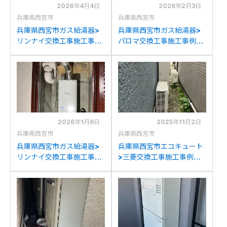
2026年4月4日
2026年2月3日
兵庫県西宮市
兵庫県西宮市
兵庫県西宮市ガス給湯器>
兵庫県西宮市ガス給湯器>
リンナイ交換工事施工事
パロマ交換工事施工事例：
例：パーパスGS-
ノーリツGH-SK2401AW
2000AT-1からリンナイ
からパロマFH-
RUJ-A2010T(A)への交換
E2022SAWLへの交換
2026年1月6日
2025年11月2日
兵庫県西宮市
兵庫県西宮市
兵庫県西宮市ガス給湯器>
兵庫県西宮市エコキュート
リンナイ交換工事施工事
>三菱交換工事施工事例：
例：ガスターOUR-1601CF
ミツビシSRT-
からリンナイRUX-
HPT37WUZ5から三菱
SA1616U-E(A)への交換
SRT-S376UZへの交換