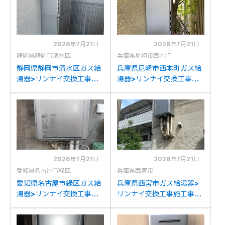
2026年7月21日
2026年7月21日
静岡県静岡市清水区
兵庫県尼崎市西本町
静岡県静岡市清水区ガス給
兵庫県尼崎市西本町ガス給
湯器>リンナイ交換工事施
湯器>リンナイ交換工事施
工事例：ノーリツGT-
工事例：リンナイRUF-
2428SAWXからリンナイ
V2405AWからリンナイ
RUF-K2406SAW(A)への
RUF-K2406SAW(A)への
交換
交換
2026年7月21日
2026年7月21日
愛知県名古屋市緑区
兵庫県西宮市
愛知県名古屋市緑区ガス給
兵庫県西宮市ガス給湯器>
湯器>リンナイ交換工事施
リンナイ交換工事施工事
工事例：ノーリツGTH-
例：ノーリツGFK-
C2446SAWXDからリン
2414WKA-Kからリンナイ