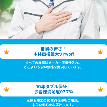
自慢の安さ！
本体価格最大91%off
すべての機器はメーカー直接仕入れ。
どこよりも安い価格を実現しています。
10年ダブル保証！
お客様満足度97.7％
本体＆施工の10年W保証をご用意。
末永い安心をお届けします。