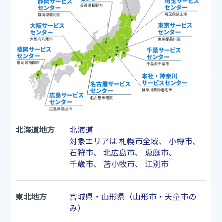
北海道地方
北海道
対象エリアは
札幌市
全域、
小樽市
、
石狩市
、
北広島市
、
恵庭市
、
千歳市
、
苫小牧市
、
江別市
東北地方
宮城県・山形県（山形市・天童市の
み）