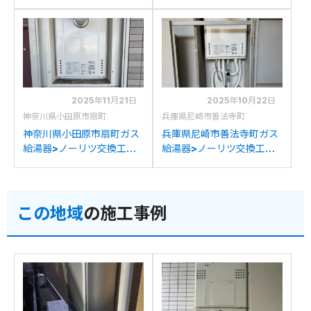
工事例：パロマFH-
施工事例：ノーリツGT-
204AWD3からノーリツ
2022AWX-Tからノーリツ
GT-2070AW-T BLへの交
GT-2070AW-T BLへの交
換
換
2025年11月21日
2025年10月22日
神奈川県小田原市扇町
兵庫県尼崎市善法寺町
神奈川県小田原市扇町ガス
兵庫県尼崎市善法寺町ガス
給湯器>ノーリツ交換工事
給湯器>ノーリツ交換工事
施工事例：ノーリツGT-
施工事例：ハーマン
2022SAWX-T-Gからノー
YG2438RTWからノーリ
リツGT-2070AW-T BLへ
ツGT-2070AW-T BLへの
この地域
の施工事例
の交換
交換