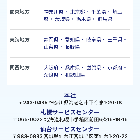
関東地方
神奈川県
・
東京都
・
千葉県
・
埼玉
県
・
茨城県
・
栃木県
・
群馬県
東海地方
静岡県
・
愛知県
・
岐阜県
・
三重県
・
山梨県
・
長野県
関西地方
大阪府
・
兵庫県
・
滋賀県
・
京都府
・
奈良県
・
和歌山県
本社
〒243-0435 神奈川県海老名市下今泉1-20-18
札幌サービスセンター
〒065-0022 北海道札幌市手稲区前田6条16-18-16
仙台サービスセンター
〒983-0833 宮城県仙台市宮城野区東仙台1-20-22