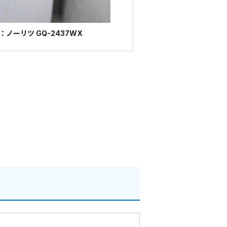
ノーリツ GQ-2437WX