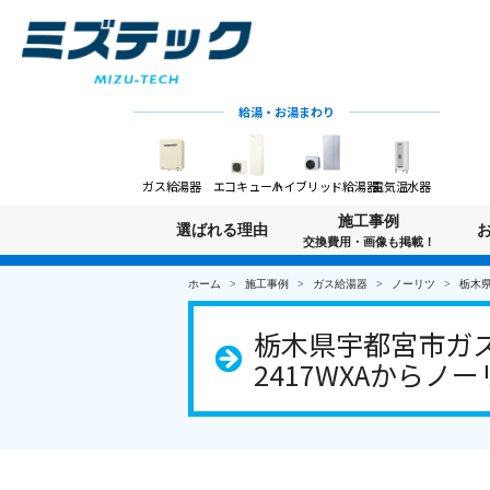
給湯・お湯まわり
ガス給湯器
エコキュート
ハイブリッド給湯器
電気温水器
施工事例
選ばれる理由
交換費用・画像も掲載！
ホーム
施工事例
ガス給湯器
ノーリツ
栃木県
栃木県宇都宮市ガス
2417WXAからノー