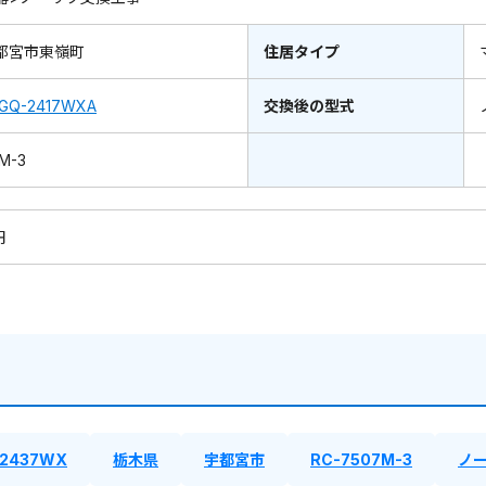
都宮市東嶺町
住居タイプ
GQ-2417WXA
交換後の型式
M-3
円
-2437WX
栃木県
宇都宮市
RC-7507M-3
ノ