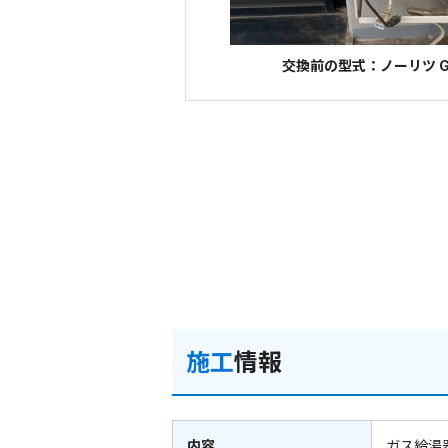
交換前の型式：ノーリツ GQ
施工
情報
内容
ガス給湯