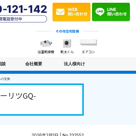
その他住宅設備
浴室乾燥機
乾太くん
エアコン
相談
会社概要
法人様向け
への交換
リツGQ-
2026年2月1日 | No.232552