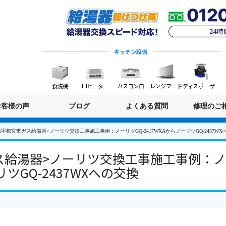
キッチン設備
食洗機
IHヒーター
ガスコンロ
レンジフード
ディスポーザー
お客様の声
ブログ
よくある質問
修理のご
宇都宮市ガス給湯器>ノーリツ交換工事施工事例：ノーリツGQ-2417WXAからノーリツGQ-2437WX
給湯器>ノーリツ交換工事施工事例：ノー
リツGQ-2437WXへの交換