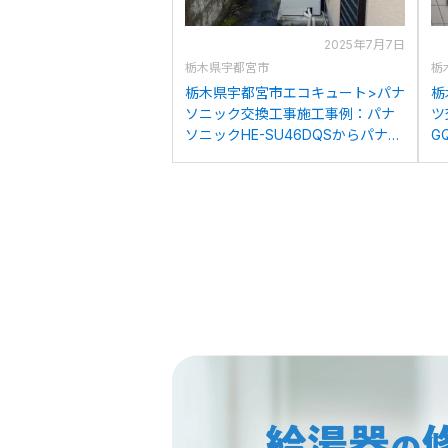
2025年7月7日
栃木県宇都宮市
栃
栃木県宇都宮市エコキュート>パナ
栃
ソニック交換工事施工事例：パナ
ツ
ソニックHE-SU46DQSからパナソ
G
ニックHE-SU46LQSへの交換
2