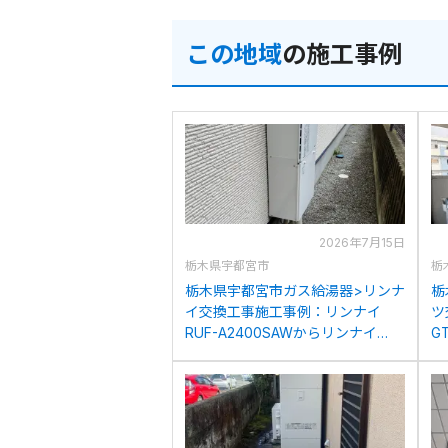
この地域
の施工事例
2026年7月15日
栃木県宇都宮市
栃
栃木県宇都宮市ガス給湯器>リンナ
栃
イ交換工事施工事例：リンナイ
ツ
RUF-A2400SAWからリンナイ
G
RUF-A2405SAW(C)への交換
G