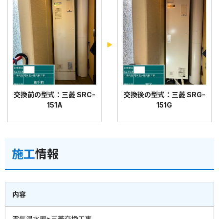
交換前の型式：三菱 SRC-
交換後の型式：三菱 SRG-
151A
151G
施工
情報
内容
電気温水器>三菱交換工事