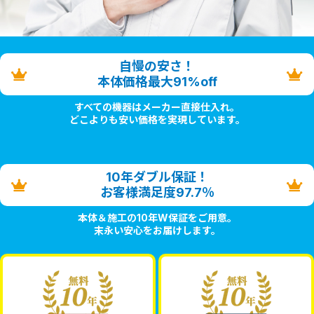
自慢の安さ！
本体価格最大91%off
すべての機器はメーカー直接仕入れ。
どこよりも安い価格を実現しています。
10年ダブル保証！
お客様満足度97.7％
本体＆施工の10年W保証をご用意。
末永い安心をお届けします。