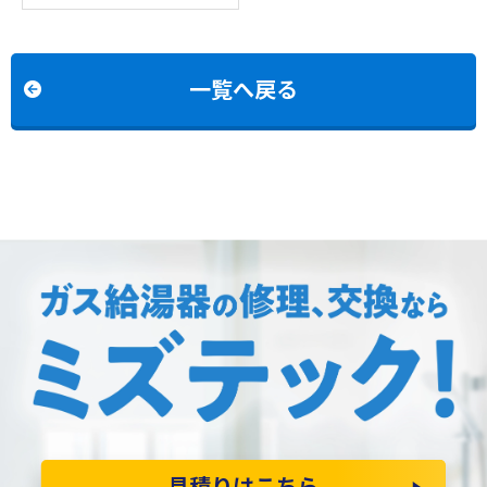
工事例：ノーリツGQ-
2437WSからノーリツ
GQ-2439WS-1への交換
一覧へ戻る