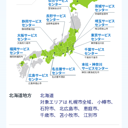
北海道地方
北海道
対象エリアは
札幌市
全域、
小樽市
、
石狩市
、
北広島市
、
恵庭市
、
千歳市
、
苫小牧市
、
江別市