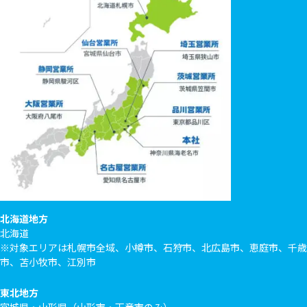
北海道地方
北海道
※対象エリアは札幌市全域、小樽市、石狩市、北広島市、恵庭市、千歳
市、苫小牧市、江別市
東北地方