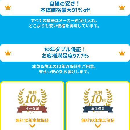
自慢の安さ！
本体価格最大91%off
すべての機器はメーカー直接仕入れ。
どこよりも安い価格を実現しています。
10年ダブル保証！
お客様満足度97.7％
本体＆施工の10年W保証をご用意。
末永い安心をお届けします。
無料10年本体保証
無料10年施工保証