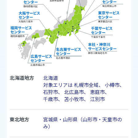
北海道地方
北海道
対象エリアは
札幌市
全域、
小樽市
、
石狩市
、
北広島市
、
恵庭市
、
千歳市
、
苫小牧市
、
江別市
東北地方
宮城県・山形県（山形市・天童市の
み）