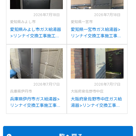
2026年7月18日
2026年7月18日
愛知県みよし市
愛知県一宮市
愛知県みよし市ガス給湯器
愛知県一宮市ガス給湯器>
>リンナイ交換工事施工事
リンナイ交換工事施工事
例：リンナイRUF-
例：ノーリツGTH-
V2001SAWからリンナイ
2045SAWXからリンナイ
RUF-K2406SAW(A)への交
RUF-K2406SAW(A)への交
換
換
2026年7月17日
2026年7月17日
兵庫県伊丹市
大阪府泉佐野市中庄
兵庫県伊丹市ガス給湯器>
大阪府泉佐野市中庄ガス給
リンナイ交換工事施工事
湯器>リンナイ交換工事施
例：ノーリツGT-
工事例：パロマFH-
C2452SAWX-2からリンナ
241AWDからリンナイRUF-
イRUF-K2406SAW(A)への
K2406SAW(A)への交換
交換