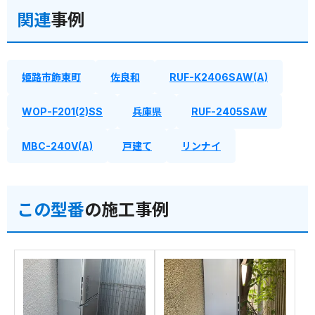
関連
事例
姫路市飾東町
佐良和
RUF-K2406SAW(A)
WOP-F201(2)SS
兵庫県
RUF-2405SAW
MBC-240V(A)
戸建て
リンナイ
この型番
の施工事例