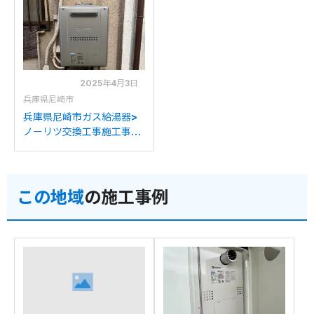
HK2401ZWからノーリツ
C2446SAWXからノーリ
GTH-C2459AWD-1BLへ
ツGTH-C2459AWD-1BL
の交換
への交換
2025年4月3日
兵庫県尼崎市
兵庫県尼崎市ガス給湯器>
ノーリツ交換工事施工事
例：大阪ガス235-T100か
らノーリツGTH-
C2459AWD-1BLへの交換
この地域
の施工事例