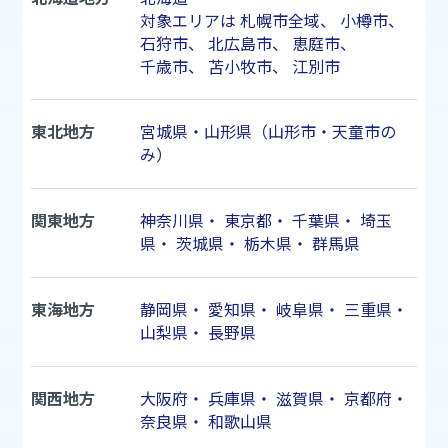
対象エリアは
札幌市
全域、
小樽市
、
石狩市
、
北広島市
、
恵庭市
、
千歳市
、
苫小牧市
、
江別市
東北地方
宮城県・山形県（山形市・天童市の
み）
関東地方
神奈川県
・
東京都
・
千葉県
・
埼玉
県
・
茨城県
・
栃木県
・
群馬県
東海地方
静岡県
・
愛知県
・
岐阜県
・
三重県
・
山梨県
・
長野県
関西地方
大阪府
・
兵庫県
・
滋賀県
・
京都府
・
奈良県
・
和歌山県