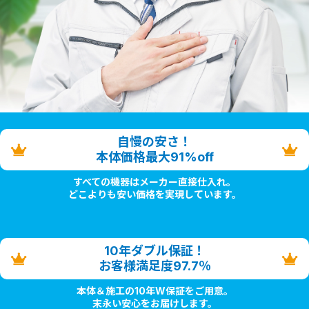
自慢の安さ！
本体価格最大91%off
すべての機器はメーカー直接仕入れ。
どこよりも安い価格を実現しています。
10年ダブル保証！
お客様満足度97.7％
本体＆施工の10年W保証をご用意。
末永い安心をお届けします。