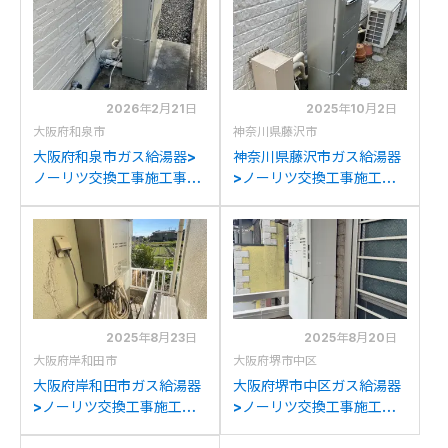
2026年2月21日
2025年10月2日
大阪府和泉市
神奈川県藤沢市
大阪府和泉市ガス給湯器>
神奈川県藤沢市ガス給湯器
ノーリツ交換工事施工事
>ノーリツ交換工事施工事
例：大阪ガスST-
例：ノーリツGTH-
141GTH243Aからノーリ
C2446AWXDからノーリ
ツGTH-C2459AWD-1BL
ツGTH-C2459AWD-1BL
への交換
への交換
2025年8月23日
2025年8月20日
大阪府岸和田市
大阪府堺市中区
大阪府岸和田市ガス給湯器
大阪府堺市中区ガス給湯器
>ノーリツ交換工事施工事
>ノーリツ交換工事施工事
例：パーパスGH-
例：ノーリツGTH-