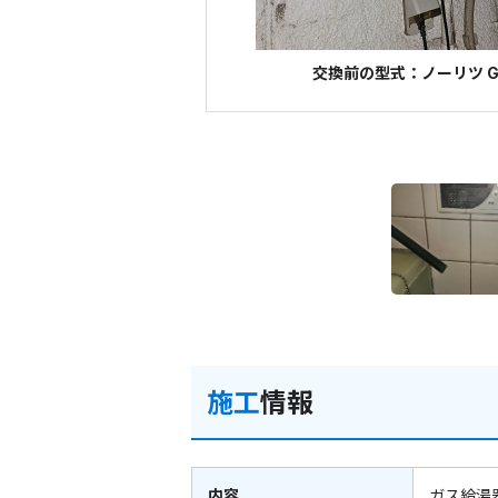
交換前の型式：ノーリツ GT
施工
情報
内容
ガス給湯