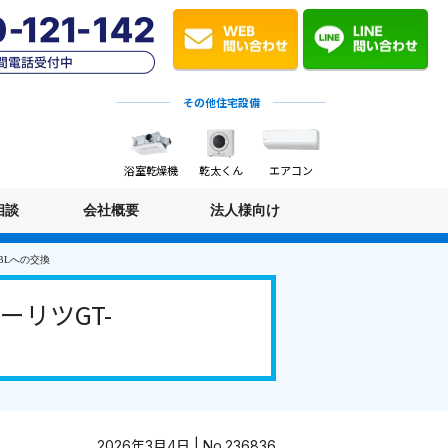
その他住宅設備
浴室乾燥機
乾太くん
エアコン
相談
会社概要
法人様向け
BLへの交換
リツGT-
2026年3月4日 | No.236836