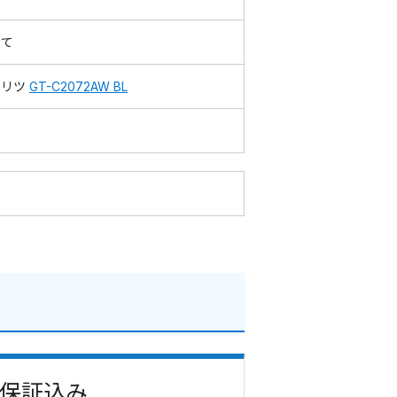
建て
ーリツ
GT-C2072AW BL
費・保証込み