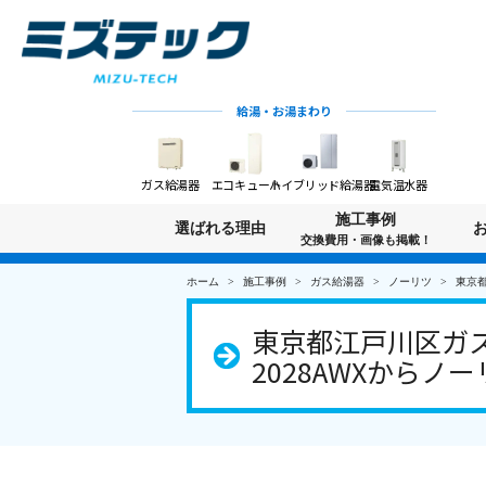
給湯・お湯まわり
ガス給湯器
エコキュート
ハイブリッド給湯器
電気温水器
施工事例
選ばれる理由
交換費用・画像も掲載！
ホーム
施工事例
ガス給湯器
ノーリツ
東京都
東京都江戸川区ガス
2028AWXからノーリ