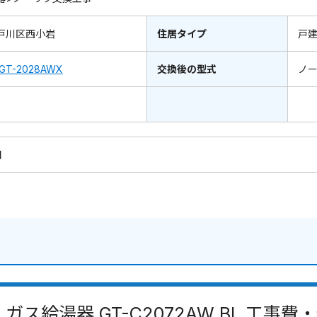
戸川区西小岩
住居タイプ
戸
GT-2028AWX
交換後の型式
ノ
円
ガス給湯器 GT-C2072AW BL 工事