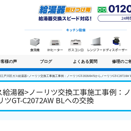
キッチン設備
食洗機
IHヒーター
ガスコンロ
レンジフード
ディスポーザー
お客様の声
ブログ
よくある質問
修理のご
江戸川区ガス給湯器>ノーリツ交換工事施工事例：ノーリツGT-2028AWXからノーリツGT-C2072AW 
給湯器>ノーリツ交換工事施工事例：ノー
ツGT-C2072AW BLへの交換