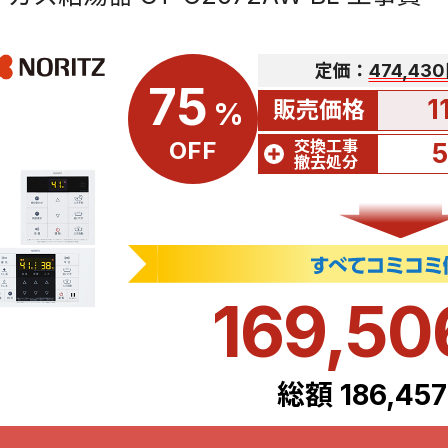
定価：
474,43
75
1
販売価格
%
交換工事
OFF
撤去処分
169,5
総額 186,45