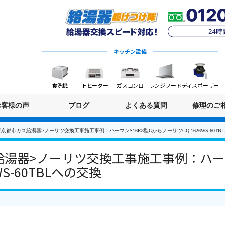
キッチン設備
食洗機
IHヒーター
ガスコンロ
レンジフード
ディスポーザー
お客様の声
ブログ
よくある質問
修理のご
京都市ガス給湯器>ノーリツ交換工事施工事例：ハーマンS16R8型GからノーリツGQ-1626WS-60TB
湯器>ノーリツ交換工事施工事例：ハーマ
WS-60TBLへの交換