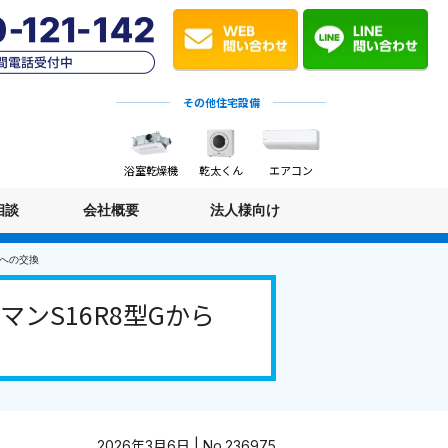
その他住宅設備
浴室乾燥機
乾太くん
エアコン
相談
会社概要
法人様向け
Lへの交換
ンS16R8型Gから
2026年3月6日 | No.236975