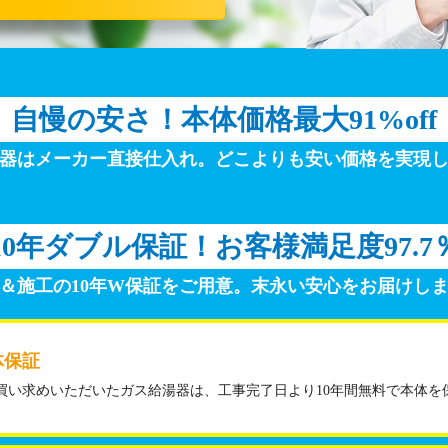
自慢の安さ！
本体価格最大91%off
器はメーカー直接仕入れ。
どこよりも安い価格を実現
10年ダブル保証！
お客様満足度97.7
＆施工の10年W保証をご用意。
末永い安心をお届けし
体保証
買い求めいただいたガス給湯器は、工事完了日より10年間無料で本体を