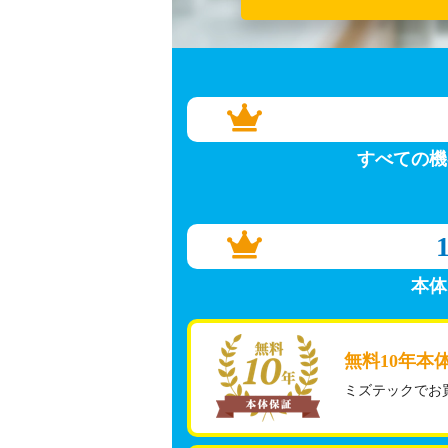
すべての機
本体
無料10年本
ミズテックでお