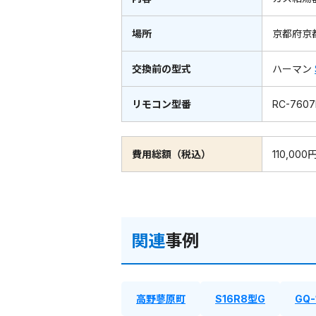
場所
京都府京
交換前の型式
ハーマン
リモコン型番
RC-760
費用総額（税込）
110,000
関連
事例
高野蓼原町
S16R8型G
GQ-