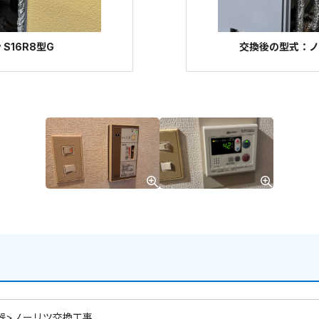
S16R8型G
交換後の型式：ノーリ
器>ノーリツ交換工事