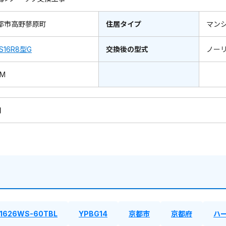
都市高野蓼原町
住居タイプ
マン
S16R8型G
交換後の型式
ノー
7M
円
1626WS-60TBL
YPBG14
京都市
京都府
ハ