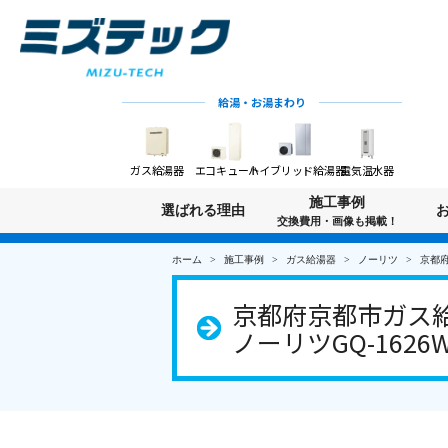
給湯・お湯まわり
ガス給湯器
エコキュート
ハイブリッド給湯器
電気温水器
施工事例
選ばれる理由
交換費用・画像も掲載！
ホーム
施工事例
ガス給湯器
ノーリツ
京都府
京都府京都市ガス給
ノーリツGQ-1626