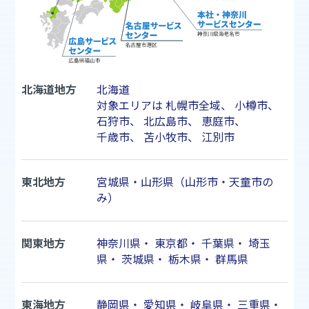
北海道地方
北海道
対象エリアは
札幌市
全域、
小樽市
、
石狩市
、
北広島市
、
恵庭市
、
千歳市
、
苫小牧市
、
江別市
東北地方
宮城県・山形県（山形市・天童市の
み）
関東地方
神奈川県
・
東京都
・
千葉県
・
埼玉
県
・
茨城県
・
栃木県
・
群馬県
東海地方
静岡県
・
愛知県
・
岐阜県
・
三重県
・