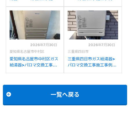
事例：ノーリツGT-
パロマFH-241AWD-Mか
2428SAWXからパロマ
らパロマFH-2023SAW-1
FH-2023SAW-1への交換
への交換
2026年7月30日
2026年7月30日
愛知県名古屋市中村区
三重県四日市
愛知県名古屋市中村区ガス
三重県四日市ガス給湯器>
給湯器>パロマ交換工事施
パロマ交換工事施工事例：
工事例：ノーリツGT-
リンナイRUF-V2005SAW
2022SAWXからパロマ
からパロマFH-2023SAW-
FH-2023SAW-1への交換
1への交換
一覧へ戻る