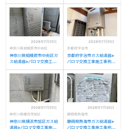
工事例：ハウステック
ノーリツGT2427SAWXか
WZ161FEPからパロマFH-
らパロマFH-2023SAW-1
2023SAW-1への交換
への交換
2026年7月31日
2026年7月31日
神奈川県相模原市中央区
京都府宇治市
神奈川県相模原市中央区ガ
京都府宇治市ガス給湯器>
ス給湯器>パロマ交換工事
パロマ交換工事施工事例：
施工事例：リンナイRUF-
リンナイRUF-
V2001SAWからパロマ
A2000SAWからパロマ
FH-2023SAW-1への交換
FH-2023SAW-1への交換
2026年7月31日
2026年7月30日
神奈川県横浜市旭区
静岡県熱海市
神奈川県横浜市旭区ガス給
静岡県熱海市ガス給湯器>
湯器>パロマ交換工事施工
パロマ交換工事施工事例：