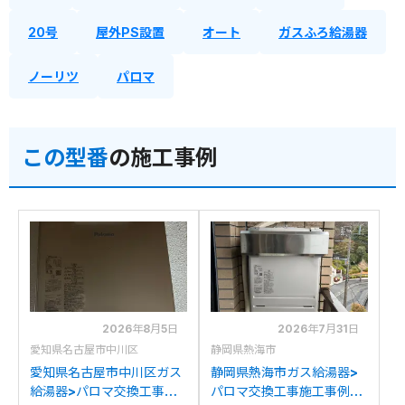
20号
屋外PS設置
オート
ガスふろ給湯器
ノーリツ
パロマ
この型番
の施工事例
2026年8月5日
2026年7月31日
愛知県名古屋市中川区
静岡県熱海市
愛知県名古屋市中川区ガス
静岡県熱海市ガス給湯器>
給湯器>パロマ交換工事施
パロマ交換工事施工事例：