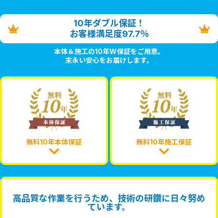
10年ダブル保証！
お客様満足度97.7％
本体＆施工の10年W保証をご用意。
末永い安心をお届けします。
無料10年本体保証
無料10年施工保証
高品質な作業を行うため、技術の研鑽に日々努め
ています。