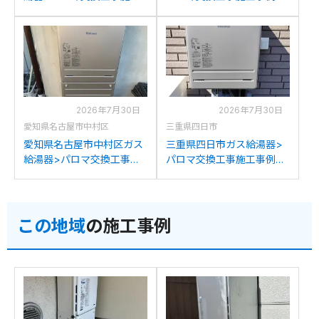
事例：ノーリツGT-
パロマFH-241AWD-Mから
2428SAWXからパロマFH-
パロマFH-2023SAW-1への
2023SAW-1への交換
交換
2026年7月30日
2026年7月30日
愛知県名古屋市中村区
三重県四日市
愛知県名古屋市中村区ガス
三重県四日市ガス給湯器>
給湯器>パロマ交換工事施
パロマ交換工事施工事例：
工事例：ノーリツGT-
リンナイRUF-V2005SAW
2022SAWXからパロマFH-
からパロマFH-2023SAW-1
2023SAW-1への交換
への交換
この地域
の施工事例