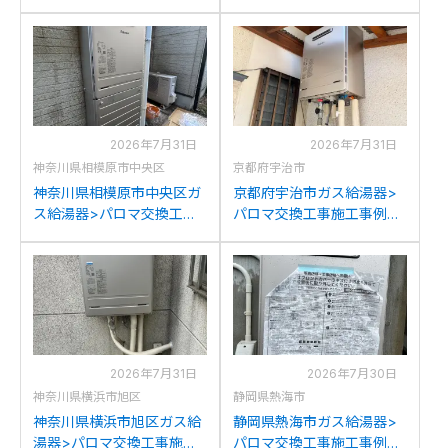
工事例：ハウステック
ノーリツGT2427SAWXか
WZ161FEPからパロマFH-
らパロマFH-2023SAW-1へ
2023SAW-1への交換
の交換
2026年7月31日
2026年7月31日
神奈川県相模原市中央区
京都府宇治市
神奈川県相模原市中央区ガ
京都府宇治市ガス給湯器>
ス給湯器>パロマ交換工事
パロマ交換工事施工事例：
施工事例：リンナイRUF-
リンナイRUF-A2000SAW
V2001SAWからパロマFH-
からパロマFH-2023SAW-1
2023SAW-1への交換
への交換
2026年7月31日
2026年7月30日
神奈川県横浜市旭区
静岡県熱海市
神奈川県横浜市旭区ガス給
静岡県熱海市ガス給湯器>
湯器>パロマ交換工事施工
パロマ交換工事施工事例：