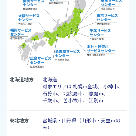
北海道地方
北海道
対象エリアは
札幌市
全域、
小樽市
、
石狩市
、
北広島市
、
恵庭市
、
千歳市
、
苫小牧市
、
江別市
東北地方
宮城県・山形県（山形市・天童市の
み）