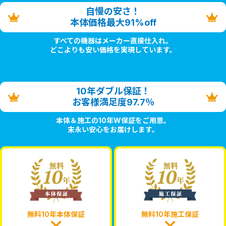
自慢の安さ！
本体価格最大91%off
すべての機器はメーカー直接仕入れ。
どこよりも安い価格を実現しています。
10年ダブル保証！
お客様満足度97.7％
本体＆施工の10年W保証をご用意。
末永い安心をお届けします。
無料10年本体保証
無料10年施工保証