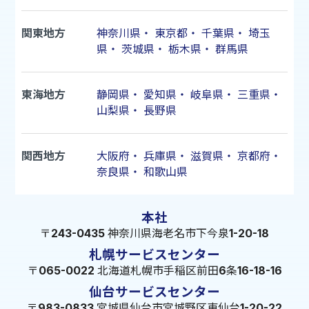
関東地方
神奈川県
・
東京都
・
千葉県
・
埼玉
県
・
茨城県
・
栃木県
・
群馬県
東海地方
静岡県
・
愛知県
・
岐阜県
・
三重県
・
山梨県
・
長野県
関西地方
大阪府
・
兵庫県
・
滋賀県
・
京都府
・
奈良県
・
和歌山県
本社
〒243-0435 神奈川県海老名市下今泉1-20-18
札幌サービスセンター
〒065-0022 北海道札幌市手稲区前田6条16-18-16
仙台サービスセンター
〒983-0833 宮城県仙台市宮城野区東仙台1-20-22