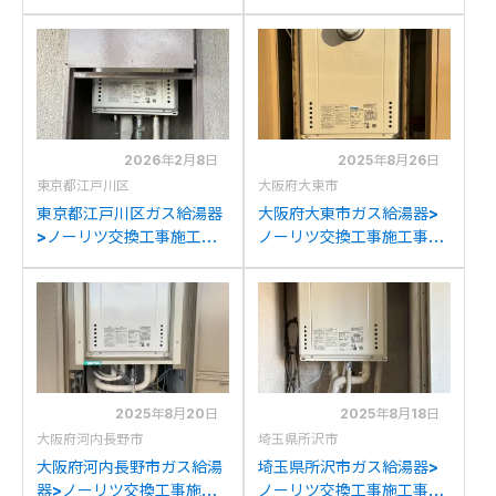
工事例：ノーリツGT-
工事例：ノーリツGT-
1628SAWXからノーリツ
1650SAWX-T-2からノー
GT-1670SAW-T BLへの
リツGT-1670SAW-T BL
交換
への交換
2026年2月8日
2025年8月26日
東京都江戸川区
大阪府大東市
東京都江戸川区ガス給湯器
大阪府大東市ガス給湯器>
>ノーリツ交換工事施工事
ノーリツ交換工事施工事
例：ノーリツGT-
例：ノーリツGT-
1612SAWX-Tからノーリ
1628SAWX-Tからノーリ
ツGT-1670SAW-T BLへ
ツGT-1670SAW-T BLへ
の交換
の交換
2025年8月20日
2025年8月18日
大阪府河内長野市
埼玉県所沢市
大阪府河内長野市ガス給湯
埼玉県所沢市ガス給湯器>
器>ノーリツ交換工事施工
ノーリツ交換工事施工事