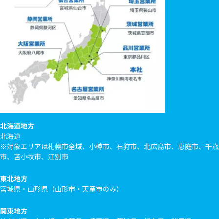
北海道地方
北海道
※対象エリアは札幌市全域、小樽市、石狩市、北広島市、恵庭市、千歳
市、苫小牧市、江別市
東北地方
宮城県・山形県（山形市・天童市のみ）
関東地方