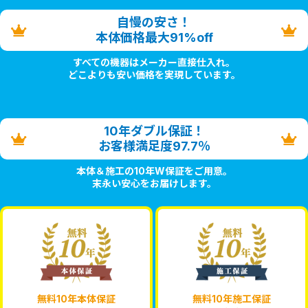
自慢の安さ！
本体価格最大91%off
すべての機器はメーカー直接仕入れ。
どこよりも安い価格を実現しています。
10年ダブル保証！
お客様満足度97.7％
本体＆施工の10年W保証をご用意。
末永い安心をお届けします。
無料10年本体保証
無料10年施工保証