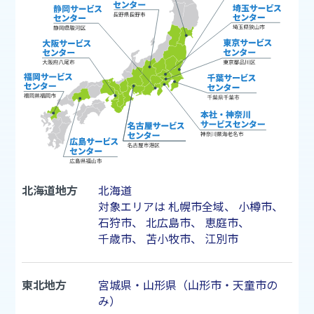
北海道地方
北海道
対象エリアは
札幌市
全域、
小樽市
、
石狩市
、
北広島市
、
恵庭市
、
千歳市
、
苫小牧市
、
江別市
東北地方
宮城県・山形県（山形市・天童市の
み）