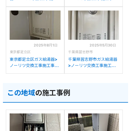
事例：ノーリツGT-
例：ノーリツGT-
1650SAWX-Tからノーリ
1617SAWX-Tからノーリ
ツGT-1670SAW-T BLへ
ツGT-1670SAW-T BLへ
の交換
の交換
2025年8月1日
2025年5月30日
東京都足立区
千葉県習志野市
東京都足立区ガス給湯器>
千葉県習志野市ガス給湯器
ノーリツ交換工事施工事
>ノーリツ交換工事施工事
例：ノーリツGT-
例：ノーリツGTH-
1628SAWX-Tからノーリ
1634(S)AWX-Tからノー
ツGT-1670SAW-T BLへ
リツGT-1670SAW-T BL
この地域
の施工事例
の交換
への交換