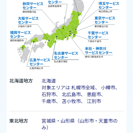
北海道地方
北海道
対象エリアは
札幌市
全域、
小樽市
、
石狩市
、
北広島市
、
恵庭市
、
千歳市
、
苫小牧市
、
江別市
東北地方
宮城県・山形県（山形市・天童市の
み）