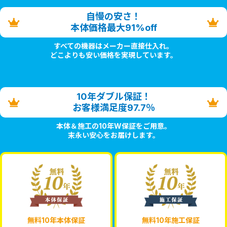
自慢の安さ！
本体価格最大91%off
すべての機器はメーカー直接仕入れ。
どこよりも安い価格を実現しています。
10年ダブル保証！
お客様満足度97.7％
本体＆施工の10年W保証をご用意。
末永い安心をお届けします。
無料10年本体保証
無料10年施工保証