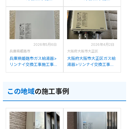
例：リンナイRUF-
例：リンナイRUF-
A1610SAWからリンナイ
A1610SAWからリンナイ
RUF-A1615SAW(C)への交
RUF-A1615SAW(C)への交
換
換
2026年5月6日
2026年4月2日
兵庫県姫路市
大阪府大阪市大正区
兵庫県姫路市ガス給湯器>
大阪府大阪市大正区ガス給
リンナイ交換工事施工事
湯器>リンナイ交換工事施
例：パロマFH-164AWDか
工事例：リンナイRUF-
らリンナイRUF-
A1610SAW(A)からリンナイ
A1615SAW(C)への交換
RUF-A1615SAW(C)への交
この地域
の施工事例
換