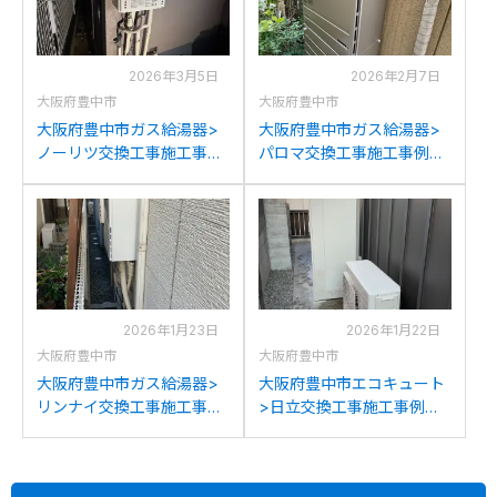
2026年3月5日
2026年2月7日
大阪府豊中市
大阪府豊中市
大阪府豊中市ガス給湯器>
大阪府豊中市ガス給湯器>
ノーリツ交換工事施工事
パロマ交換工事施工事例：
例：ノーリツGT-
パロマFH-241AWDからパ
2050AWXからノーリツ
ロマFH-2423SAW-1への交
GT-2070SAW BLへの交換
換
2026年1月23日
2026年1月22日
大阪府豊中市
大阪府豊中市
大阪府豊中市ガス給湯器>
大阪府豊中市エコキュート
リンナイ交換工事施工事
>日立交換工事施工事例：
例：三菱SRT-HP43WUZ8
ミツビシSRT-HPT46W1か
からリンナイRUF-
ら日立BHP-F37WUへの交
A2005SAWCへの交換
換