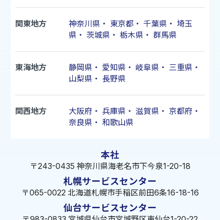
関東地方
神奈川県
・
東京都
・
千葉県
・
埼玉
県
・
茨城県
・
栃木県
・
群馬県
東海地方
静岡県
・
愛知県
・
岐阜県
・
三重県
・
山梨県
・
長野県
関西地方
大阪府
・
兵庫県
・
滋賀県
・
京都府
・
奈良県
・
和歌山県
本社
〒243-0435 神奈川県海老名市下今泉1-20-18
札幌サービスセンター
〒065-0022 北海道札幌市手稲区前田6条16-18-16
仙台サービスセンター
〒983-0833 宮城県仙台市宮城野区東仙台1-20-22