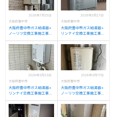
2026年7月25日
2026年3月27日
大阪府豊中市
大阪府豊中市
大阪府豊中市ガス給湯器>
大阪府豊中市ガス給湯器>
ノーリツ交換工事施工事
リンナイ交換工事施工事
例：ノーリツGQ-
例：ノーリツGT-24からリ
2437WS`・GQ-1637WSか
ンナイRUF-K2406SAW(A)
らノーリツGQ-2439WS-
への交換
1BLへの交換
2026年3月23日
2026年3月17日
大阪府豊中市
大阪府豊中市
大阪府豊中市ガス給湯器>
大阪府豊中市ガス給湯器>
リンナイ交換工事施工事
ノーリツ交換工事施工事
例：ハーマンYG2431Rから
例：ノーリツGQ-166WS-
リンナイRUJ-A2400W(A)
FFAからノーリツGQ-
への交換
1637WS FFAへの交換