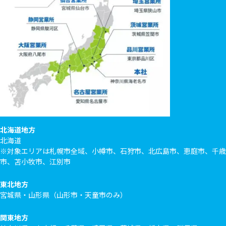
北海道地方
北海道
※対象エリアは札幌市全域、小樽市、石狩市、北広島市、恵庭市、千歳
市、苫小牧市、江別市
東北地方
宮城県・山形県（山形市・天童市のみ）
関東地方