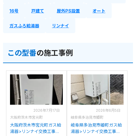
16号
戸建て
屋外PS設置
オート
ガスふろ給湯器
リンナイ
この型番
の施工事例
2026年7月17日
2026年6月5日
大阪府茨木市宮元町
岐阜県多治見市姫町
大阪府茨木市宮元町ガス給
岐阜県多治見市姫町ガス給
湯器>リンナイ交換工事施
湯器>リンナイ交換工事施