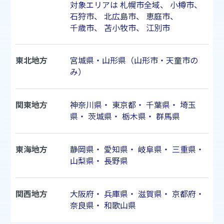
対象エリアは
札幌市
全域、
小樽市
、
石狩市
、
北広島市
、
恵庭市
、
千歳市
、
苫小牧市
、
江別市
東北地方
宮城県・山形県（山形市・天童市の
み）
関東地方
神奈川県
・
東京都
・
千葉県
・
埼玉
県
・
茨城県
・
栃木県
・
群馬県
東海地方
静岡県
・
愛知県
・
岐阜県
・
三重県
・
山梨県
・
長野県
関西地方
大阪府
・
兵庫県
・
滋賀県
・
京都府
・
奈良県
・
和歌山県