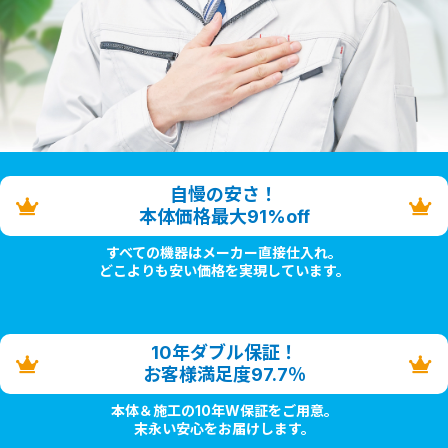
自慢の安さ！
本体価格最大91%off
すべての機器はメーカー直接仕入れ。
どこよりも安い価格を実現しています。
10年ダブル保証！
お客様満足度97.7％
本体＆施工の10年W保証をご用意。
末永い安心をお届けします。