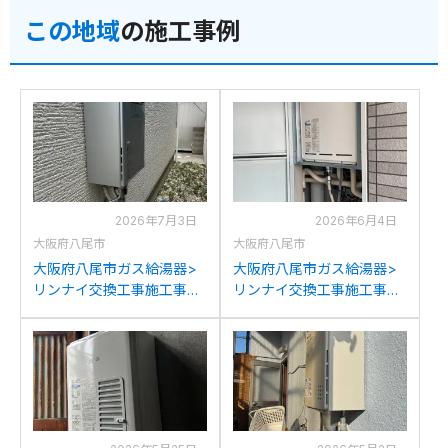
イRUFH-E2408SAW2-1(A)
イRUFH-E2408SAW2-1(A)
この地域
の施工事例
への交換
への交換
2026年7月3日
2026年6月4日
大阪府八尾市
大阪府八尾市
大阪府八尾市ガス給湯器>
大阪府八尾市ガス給湯器>
リンナイ交換工事施工事
リンナイ交換工事施工事
例：ノーリツGT-
例：リンナイRUF-1618Bか
2450SAWXからリンナイ
らリンナイRUF-
RUF-K2406SAW(A)への交
A1615SAB(C)への交換
換