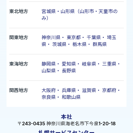
東北地方
宮城県・山形県（山形市・天童市の
み）
関東地方
神奈川県
・
東京都
・
千葉県
・
埼玉
県
・
茨城県
・
栃木県
・
群馬県
東海地方
静岡県
・
愛知県
・
岐阜県
・
三重県
・
山梨県
・
長野県
関西地方
大阪府
・
兵庫県
・
滋賀県
・
京都府
・
奈良県
・
和歌山県
本社
〒243-0435 神奈川県海老名市下今泉1-20-18
札幌サービスセンター