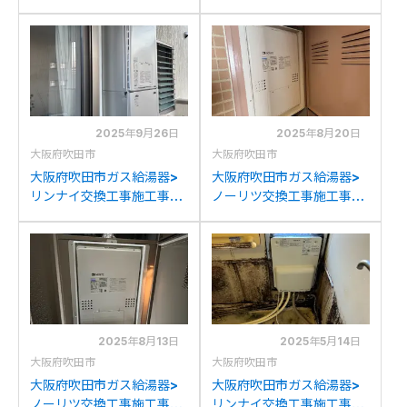
例：ノーリツGT-
例：ノーリツGT-
2050SARXからノーリツ
2428SAWXからノーリツ
GT-C2072SAR BLへの交
GT-2470SAW BLへの交
換
換
2025年9月26日
2025年8月20日
大阪府吹田市
大阪府吹田市
大阪府吹田市ガス給湯器>
大阪府吹田市ガス給湯器>
リンナイ交換工事施工事
ノーリツ交換工事施工事
例：リンナイRUFH-
例：ノーリツGTH-
V2403SAW2-6(B)からリ
2417AWD-Hからノーリツ
ンナイRUFH-
GTH-2454AWD-HBLへ
E2408SAW2-3(A)への交
の交換
換
2025年8月13日
2025年5月14日
大阪府吹田市
大阪府吹田市
大阪府吹田市ガス給湯器>
大阪府吹田市ガス給湯器>
ノーリツ交換工事施工事
リンナイ交換工事施工事