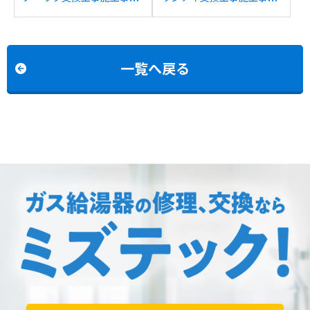
例：ノーリツGTH-
例：大阪ガスWF-
CP2448SAW6Hからノー
S1600AT/131-K900から
リツGTH-
リンナイRUF-HE163Aへ
CP2461SAW3H-H-1BLへ
の交換
一覧へ戻る
の交換