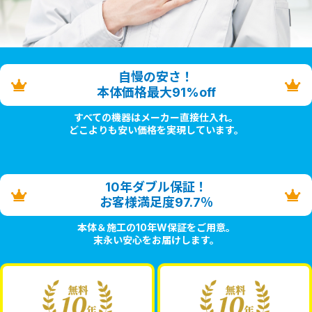
自慢の安さ！
本体価格最大91%off
すべての機器はメーカー直接仕入れ。
どこよりも安い価格を実現しています。
10年ダブル保証！
お客様満足度97.7％
本体＆施工の10年W保証をご用意。
末永い安心をお届けします。