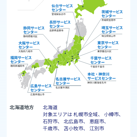
北海道地方
北海道
対象エリアは
札幌市
全域、
小樽市
、
石狩市
、
北広島市
、
恵庭市
、
千歳市
、
苫小牧市
、
江別市