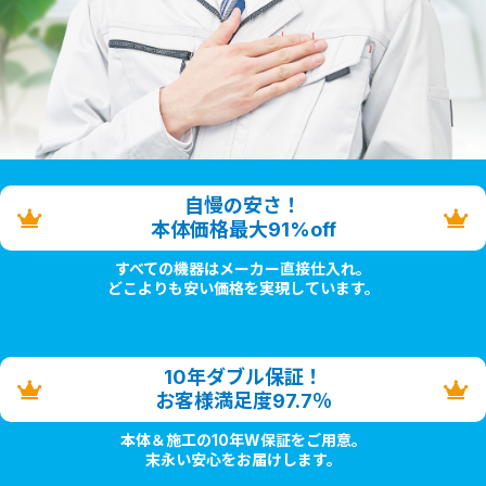
自慢の安さ！
本体価格最大91%off
すべての機器はメーカー直接仕入れ。
どこよりも安い価格を実現しています。
10年ダブル保証！
お客様満足度97.7％
本体＆施工の10年W保証をご用意。
末永い安心をお届けします。