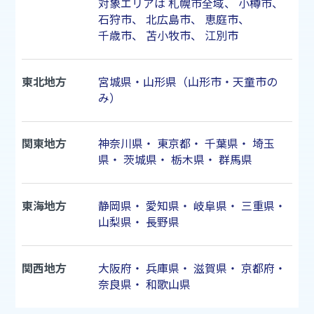
対象エリアは
札幌市
全域、
小樽市
、
石狩市
、
北広島市
、
恵庭市
、
千歳市
、
苫小牧市
、
江別市
東北地方
宮城県・山形県（山形市・天童市の
み）
関東地方
神奈川県
・
東京都
・
千葉県
・
埼玉
県
・
茨城県
・
栃木県
・
群馬県
東海地方
静岡県
・
愛知県
・
岐阜県
・
三重県
・
山梨県
・
長野県
関西地方
大阪府
・
兵庫県
・
滋賀県
・
京都府
・
奈良県
・
和歌山県