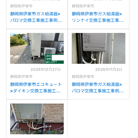
静岡県伊東市
静岡県伊東市
静岡県伊東市ガス給湯器>
静岡県伊東市ガス給湯器>
パロマ交換工事施工事例：
リンナイ交換工事施工事
パロマFH-202AWDからパ
例：東京ガスAD-
ロマFH-2023SAW-1への
245RFA(G)/RBG-30Bか
交換
らリンナイRUX-
A1616W(A)Eへの交換
2025年12月27日
2025年11月2日
静岡県伊東市
静岡県伊東市
静岡県伊東市エコキュート
静岡県伊東市ガス給湯器>
>ダイキン交換工事施工事
パロマ交換工事施工事例：
例：ダイキンEQ37KVから
リンナイRUF-
ダイキンEQN37YVへの交
A2000SAWからパロマ
換
FH-2023SAWへの交換