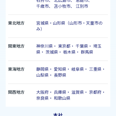
石狩市
、
北広島市
、
恵庭市
、
千歳市
、
苫小牧市
、
江別市
東北地方
宮城県・山形県（山形市・天童市の
み）
関東地方
神奈川県
・
東京都
・
千葉県
・
埼玉
県
・
茨城県
・
栃木県
・
群馬県
東海地方
静岡県
・
愛知県
・
岐阜県
・
三重県
・
山梨県
・
長野県
関西地方
大阪府
・
兵庫県
・
滋賀県
・
京都府
・
奈良県
・
和歌山県
本社