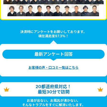
決済時にアンケートをお願いしております。
現在満足度97.3％！
最新アンケート回答
お客様の声・口コミ一覧はこちら
20都道府県対応！
最短30分で訪問
お湯が出ない。お風呂が沸かない。
そんなトラブルをすぐに解消いたします。