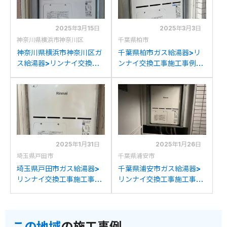
2025年3月15日
2025年3月3日
神奈川県横浜市神奈川区
千葉県柏市
神奈川県横浜市神奈川区ガ
千葉県柏市ガス給湯器>リ
ス給湯器>リンナイ交換工
ンナイ交換工事施工事例：
事施工事例：リンナイ
リンナイRUFH-
RFUH-VD2401AU2-3か
VD2401SAU2-3からリン
らリンナイRVD-
ナイRVD-A2400AU2-
A2400AU2-3(B)への交換
3(B)への交換
2025年1月31日
2025年1月26日
埼玉県戸田市
千葉県浦安市
埼玉県戸田市ガス給湯器>
千葉県浦安市ガス給湯器>
リンナイ交換工事施工事
リンナイ交換工事施工事
例：リンナイRUFH-
例：リンナイRUFH-
VD2400AU2-3からリン
VD2401AU2-3からリンナ
ナイRVD-A2400AU2-
イRVD-A2400AU2-3(B)
この地域
の施工事例
3(B)への交換
への交換