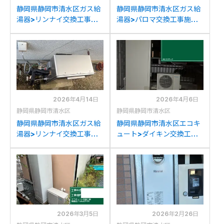
静岡県静岡市清水区ガス給
静岡県静岡市清水区ガス給
湯器>リンナイ交換工事施
湯器>パロマ交換工事施工
工事例：ノーリツGT-
事例：ノーリツGT-
C2432SAWXからリンナ
2428SAWXからパロマ
イRUF-K2406SAW(A)へ
FH-2423SAW-1への交換
の交換
2026年4月14日
2026年4月6日
静岡県静岡市清水区
静岡県静岡市清水区
静岡県静岡市清水区ガス給
静岡県静岡市清水区エコキ
湯器>リンナイ交換工事施
ュート>ダイキン交換工事
工事例：リンナイRUF-
施工事例：ダイキン
V2002SAGからリンナイ
TU37CSVからダイキン
RUF-UE2008AGへの交換
EQA37ZSVへの交換
2026年3月5日
2026年2月26日