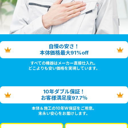
自慢の安さ！
本体価格最大91%off
すべての機器はメーカー直接仕入れ。
どこよりも安い価格を実現しています。
10年ダブル保証！
お客様満足度97.7％
本体＆施工の10年W保証をご用意。
末永い安心をお届けします。