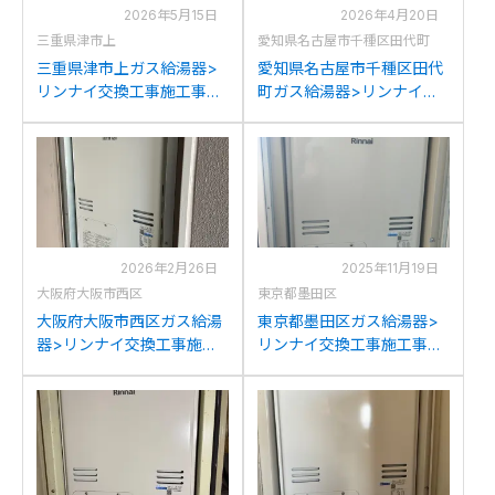
2026年5月15日
2026年4月20日
三重県津市上
愛知県名古屋市千種区田代町
三重県津市上ガス給湯器>
愛知県名古屋市千種区田代
リンナイ交換工事施工事
町ガス給湯器>リンナイ交
例：リンナイRUFH-
換工事施工事例：リンナイ
V2400AU2-3からリンナイ
RUFH-V2400AU2-3からリ
RUFH-A2400AU2-3(A)へ
ンナイRUFH-A2400AU2-
の交換
3(A)への交換
2026年2月26日
2025年11月19日
大阪府大阪市西区
東京都墨田区
大阪府大阪市西区ガス給湯
東京都墨田区ガス給湯器>
器>リンナイ交換工事施工
リンナイ交換工事施工事
事例：リンナイRUFH-
例：リンナイRUFH-
V2403AU2-6からリンナイ
V2403AU(SAU)からリンナ
RUFH-A2400AU2-3(A)へ
イRUFH-A2400AU2-3(A)
の交換
への交換