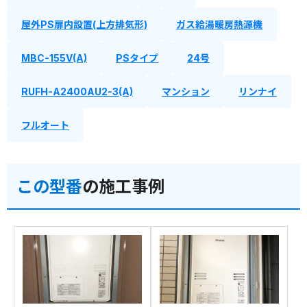
屋外PS扉内設置(上方排気形)
ガス給湯暖房熱源機
MBC-155V(A)
PSタイプ
24号
RUFH-A2400AU2-3(A)
マンション
リンナイ
フルオート
この型番
の施工事例