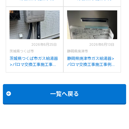
リンナイRUF-
リンナイRUF-
E2008SAW(A)からパロマ
K2001SAW(A)からパロマ
FH-E2022SAWLへの交換
FH-E2022SAWLへの交換
2026年6月25日
2026年6月13日
茨城県つくば市
静岡県焼津市
茨城県つくば市ガス給湯器
静岡県焼津市ガス給湯器>
>パロマ交換工事施工事
パロマ交換工事施工事例：
例：長府製作所GFK-
パーパスGX-H2002AW-1か
2014WKAからパロマFH-
らパロマFH-E2022SAWLへ
E2022SAWLへの交換
の交換
一覧へ戻る