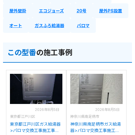
屋外壁掛
エコジョーズ
20号
屋外PS設置
オート
ガスふろ給湯器
パロマ
この型番
の施工事例
2026年8月5日
2026年8月5日
東京都江戸川区
神奈川県南足柄市
東京都江戸川区ガス給湯器
神奈川県南足柄市ガス給湯
>パロマ交換工事施工事
器>パロマ交換工事施工事