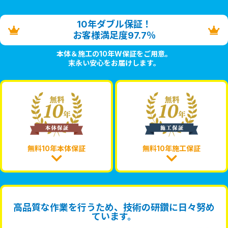
10年ダブル保証！
お客様満足度97.7％
本体＆施工の10年W保証をご用意。
末永い安心をお届けします。
無料10年本体保証
無料10年施工保証
高品質な作業を行うため、技術の研鑽に日々努め
ています。