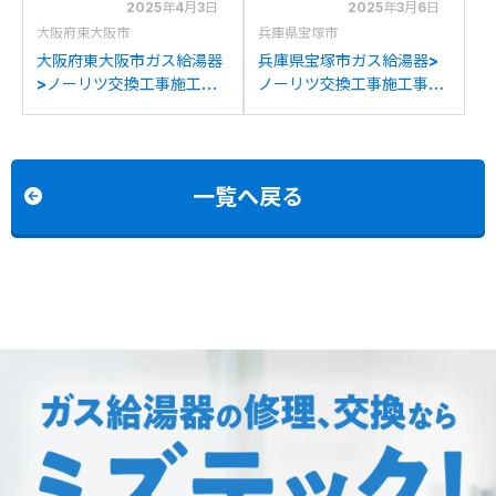
2025年4月3日
2025年3月6日
大阪府東大阪市
兵庫県宝塚市
大阪府東大阪市ガス給湯器
兵庫県宝塚市ガス給湯器>
>ノーリツ交換工事施工事
ノーリツ交換工事施工事
例：ノーリツGTH-
例：ノーリツGTH-
2417SAWX6H-Hからノー
2434SAWX6H-Hからノ
リツGTH-2454SAW6H-
ーリツGTH-
HBLへの交換
2454SAW6H-HBLへの交
一覧へ戻る
換