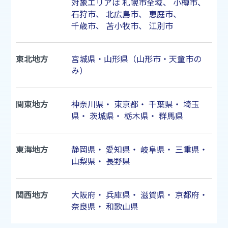
対象エリアは
札幌市
全域、
小樽市
、
石狩市
、
北広島市
、
恵庭市
、
千歳市
、
苫小牧市
、
江別市
東北地方
宮城県・山形県（山形市・天童市の
み）
関東地方
神奈川県
・
東京都
・
千葉県
・
埼玉
県
・
茨城県
・
栃木県
・
群馬県
東海地方
静岡県
・
愛知県
・
岐阜県
・
三重県
・
山梨県
・
長野県
関西地方
大阪府
・
兵庫県
・
滋賀県
・
京都府
・
奈良県
・
和歌山県