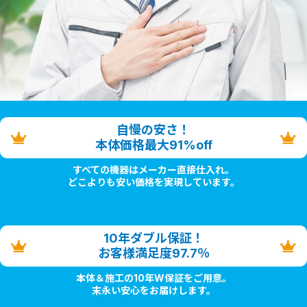
自慢の安さ！
本体価格最大91%off
すべての機器はメーカー直接仕入れ。
どこよりも安い価格を実現しています。
10年ダブル保証！
お客様満足度97.7％
本体＆施工の10年W保証をご用意。
末永い安心をお届けします。