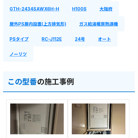
GTH-2434SAWX6H-H
H100S
大阪府
屋外PS扉内設置(上方排気形)
ガス給湯暖房熱源機
PSタイプ
RC-J112E
24号
オート
ノーリツ
この型番
の施工事例