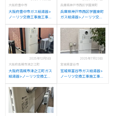
大阪府豊中市
兵庫県神戸市西区学園東町
大阪府豊中市ガス給湯器>
兵庫県神戸市西区学園東町
ノーリツ交換工事施工事
ガス給湯器>ノーリツ交換
例：ノーリツGTH-
工事施工事例：ノーリツ
C2448SAWからノーリツ
GT-C2436SAWXDからノ
GTH-C2461AWD-1BLへの
ーリツGTH-C2461AWD-
交換
1BLへの交換
2025年12月5日
2025年7月23日
大阪府高槻市津之江町
宮城県富谷市
大阪府高槻市津之江町ガス
宮城県富谷市ガス給湯器>
給湯器>ノーリツ交換工事
ノーリツ交換工事施工事
施工事例：ノーリツGTH-
例：ノーリツST-141-
C2441SAWXDからノーリ
GTH273Aからノーリツ
ツGTH-C2461AWD-1BLへ
GTH-C2461AWD-1BLへの
の交換
交換