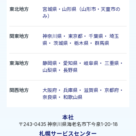
東北地方
宮城県・山形県（山形市・天童市の
み）
関東地方
神奈川県
・
東京都
・
千葉県
・
埼玉
県
・
茨城県
・
栃木県
・
群馬県
東海地方
静岡県
・
愛知県
・
岐阜県
・
三重県
・
山梨県
・
長野県
関西地方
大阪府
・
兵庫県
・
滋賀県
・
京都府
・
奈良県
・
和歌山県
本社
〒243-0435 神奈川県海老名市下今泉1-20-18
札幌サービスセンター