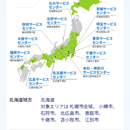
北海道地方
北海道
対象エリアは
札幌市
全域、
小樽市
、
石狩市
、
北広島市
、
恵庭市
、
千歳市
、
苫小牧市
、
江別市