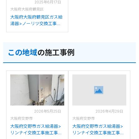
2025年6月17日
大阪府大阪府鶴見区
大阪府大阪府鶴見区ガス給
湯器>ノーリツ交換工事施
工事例：リンナイRUFH-
V2400SAW2-1からノーリ
ツGTH-C2461AWD-1BLへ
この地域
の施工事例
の交換
2026年5月25日
2026年4月29日
大阪府交野市
大阪府交野市
大阪府交野市ガス給湯器>
大阪府交野市ガス給湯器>
リンナイ交換工事施工事
リンナイ交換工事施工事