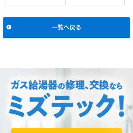
パロマFH-E44AWDLからパ
リンナイRUF-V2401SAW
ロマFH-E2422SAWLへの交
からリンナイRUF-
換
245SAW(B)への交換
一覧へ戻る