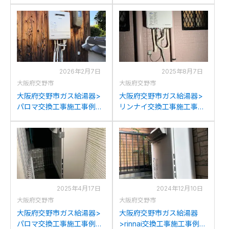
例：リンナイRUF-
例：リンナイRUFH-
A2400SAWからリンナイ
V2403SAW2-6からリンナ
RUF-K2406SAW(A)への交
イRUFH-E2408SAW2-3(A)
換
への交換
2026年2月7日
2025年8月7日
大阪府交野市
大阪府交野市
大阪府交野市ガス給湯器>
大阪府交野市ガス給湯器>
パロマ交換工事施工事例：
リンナイ交換工事施工事
TOTORGE24KS1-Sからパ
例：松下電器GJ-C24T1か
ロマFH-2423SAWへの交換
らリンナイRUF-
A2005SAT(C)への交換
2025年4月17日
2024年12月10日
大阪府交野市
大阪府交野市
大阪府交野市ガス給湯器>
大阪府交野市ガス給湯器
パロマ交換工事施工事例：
>rinnai交換工事施工事例：