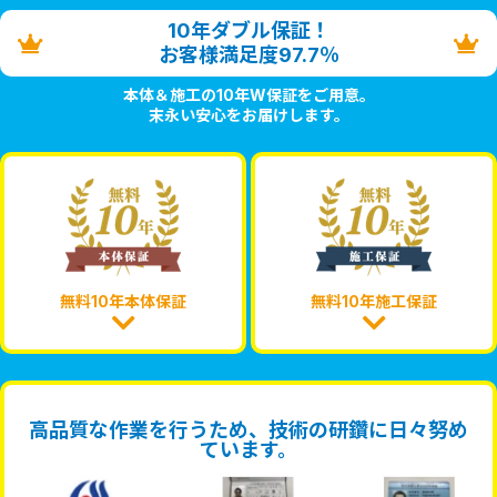
10年ダブル保証！
お客様満足度97.7％
本体＆施工の10年W保証をご用意。
末永い安心をお届けします。
無料10年本体保証
無料10年施工保証
高品質な作業を行うため、技術の研鑽に日々努め
ています。