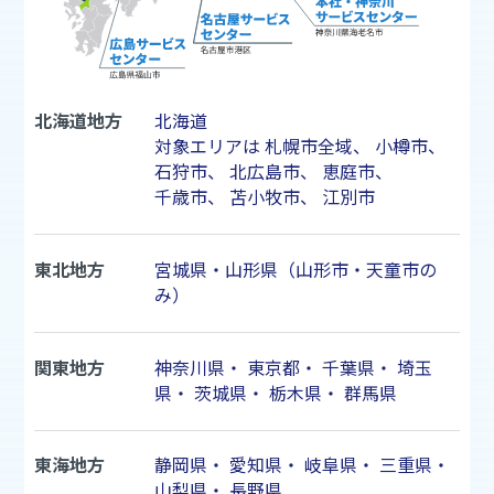
北海道地方
北海道
対象エリアは
札幌市
全域、
小樽市
、
石狩市
、
北広島市
、
恵庭市
、
千歳市
、
苫小牧市
、
江別市
東北地方
宮城県・山形県（山形市・天童市の
み）
関東地方
神奈川県
・
東京都
・
千葉県
・
埼玉
県
・
茨城県
・
栃木県
・
群馬県
東海地方
静岡県
・
愛知県
・
岐阜県
・
三重県
・
山梨県
・
長野県