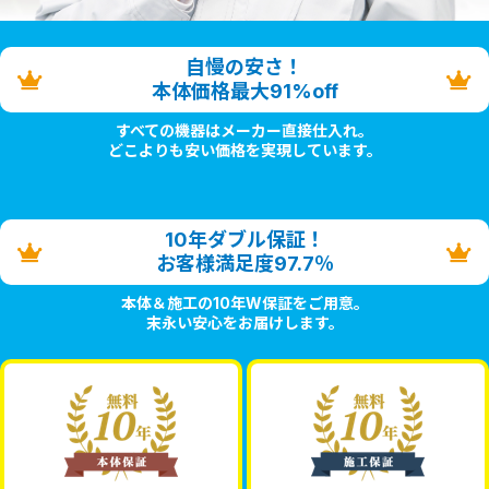
自慢の安さ！
本体価格最大91%off
すべての機器はメーカー直接仕入れ。
どこよりも安い価格を実現しています。
10年ダブル保証！
お客様満足度97.7％
本体＆施工の10年W保証をご用意。
末永い安心をお届けします。