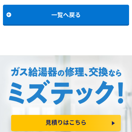
RUF-K2406SAW(A)への交
RUF-A2005SAW(C)への交
換
換
一覧へ戻る
見積りはこちら