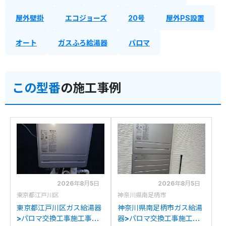
屋外壁掛
エコジョーズ
20号
屋外PS設置
オート
ガスふろ給湯器
パロマ
この型番
の施工事例
2026年8月5日
2026年8月5日
東京都江戸川区
神奈川県南足柄市
東京都江戸川区ガス給湯器
神奈川県南足柄市ガス給湯
>パロマ交換工事施工事
器>パロマ交換工事施工事