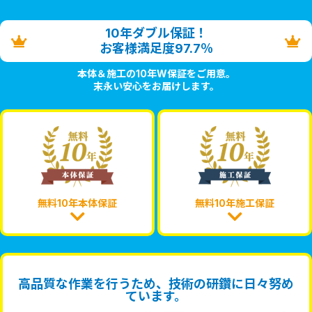
10年ダブル保証！
お客様満足度97.7％
本体＆施工の10年W保証をご用意。
末永い安心をお届けします。
無料10年本体保証
無料10年施工保証
高品質な作業を行うため、技術の研鑽に日々努め
ています。