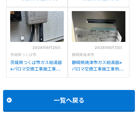
リンナイRUF-
リンナイRUF-
E2008SAW(A)からパロマ
K2001SAW(A)からパロマ
FH-E2022SAWLへの交換
FH-E2022SAWLへの交換
2026年6月25日
2026年6月13日
茨城県つくば市
静岡県焼津市
茨城県つくば市ガス給湯器
静岡県焼津市ガス給湯器>
>パロマ交換工事施工事
パロマ交換工事施工事例：
例：長府製作所GFK-
パーパスGX-H2002AW-1
2014WKAからパロマFH-
からパロマFH-
E2022SAWLへの交換
E2022SAWLへの交換
一覧へ戻る