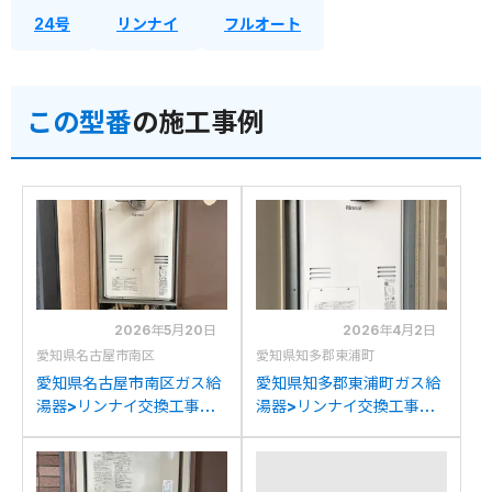
24号
リンナイ
フルオート
この型番
の施工事例
2026年5月20日
2026年4月2日
愛知県名古屋市南区
愛知県知多郡東浦町
愛知県名古屋市南区ガス給
愛知県知多郡東浦町ガス給
湯器>リンナイ交換工事施
湯器>リンナイ交換工事施
工事例：リンナイRUFH-
工事例：リンナイRUFH-
2405AT2-3からリンナイ
2405AT2-3からリンナイ
RUFH-A2400AT2-3(A)
RUFH-A2400AT2-3(A)