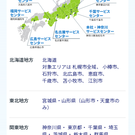
北海道地方
北海道
対象エリアは
札幌市
全域、
小樽市
、
石狩市
、
北広島市
、
恵庭市
、
千歳市
、
苫小牧市
、
江別市
東北地方
宮城県・山形県（山形市・天童市の
み）
関東地方
神奈川県
・
東京都
・
千葉県
・
埼玉
県
・
茨城県
・
栃木県
・
群馬県