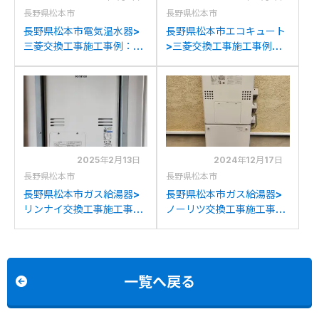
長野県松本市
長野県松本市
長野県松本市電気温水器>
長野県松本市エコキュート
三菱交換工事施工事例：三
>三菱交換工事施工事例：
菱SRG-4641から三菱
三菱SRT-HPTK37W5か
SN4-3715への交換
ら三菱SRT-SK377Dへの
交換
2025年2月13日
2024年12月17日
長野県松本市
長野県松本市
長野県松本市ガス給湯器>
長野県松本市ガス給湯器>
リンナイ交換工事施工事
ノーリツ交換工事施工事
例：リンナイRUFH-
例：ノーリツGTH-
V2403AT2-3(B)からリン
C2436AWX3Hからノー
ナイRUFH-A2400AT2-
リツGTH-C2461AW3H-
3(A)への交換
1BLへの交換
一覧へ戻る