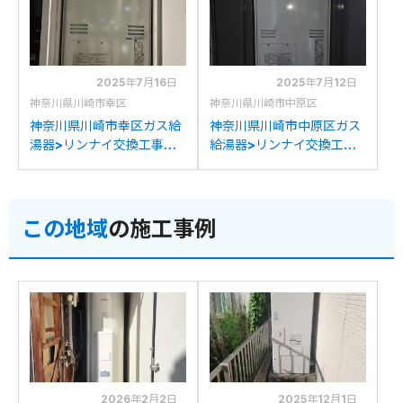
A2400AT2-3(A)への交換
2025年7月16日
2025年7月12日
神奈川県川崎市幸区
神奈川県川崎市中原区
神奈川県川崎市幸区ガス給
神奈川県川崎市中原区ガス
湯器>リンナイ交換工事施
給湯器>リンナイ交換工事
工事例：パナソニックAT-
施工事例：パナソニック
4200ARSAW3Q-56Cか
AT-4200ARSSW3Q-
らリンナイRUFH-
56CからリンナイRUFH-
この地域
の施工事例
A2400AT2-3(A)への交換
A2400AT2-3(A)への交換
2026年2月2日
2025年12月1日