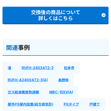
交換後の商品について
詳しくはこちら
関連
事例
渚
RUFH-2403AT2-3
松本市
RUFH-A2400AT2-3(A)
長野県
ガス給湯暖房熱源機
MBC-155V(A)
屋外PS扉内設置(前方排気形)
PSタイプ
戸建て