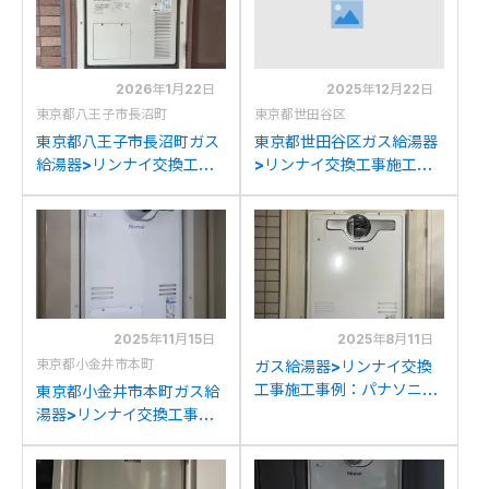
への交換
への交換
2026年1月22日
2025年12月22日
東京都八王子市長沼町
東京都世田谷区
東京都八王子市長沼町ガス
東京都世田谷区ガス給湯器
給湯器>リンナイ交換工事
>リンナイ交換工事施工事
施工事例：パナソニック
例：リンナイRUFH-
AT-4203ARS4SW3QUか
V2403AT2-3からリンナ
らリンナイRUFH-
イRUFH-A2400AT2-
A2400AT2-3(A)への交換
3(A)への交換
2025年11月15日
2025年8月11日
東京都小金井市本町
ガス給湯器>リンナイ交換
工事施工事例：パナソニッ
東京都小金井市本町ガス給
クAT-4200ARSAW3Q-
湯器>リンナイ交換工事施
56-CからリンナイRUFH-
工事例：東京ガスAT-
A2400AT2-3(A)への交換
4200ARSAW3Q-Cから
リンナイRUFH-