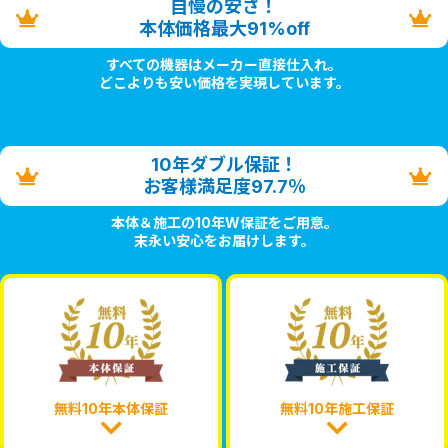
自慢の安さ！
本体価格最大91%off
すべての機器はメーカー直接仕入れ。
どこよりも安い価格を実現しています。
10年ダブル保証！
お客様満足度97.7％
本体＆施工の10年W保証をご用意。
末永い安心をお届けします。
無料10年本体保証
無料10年施工保証