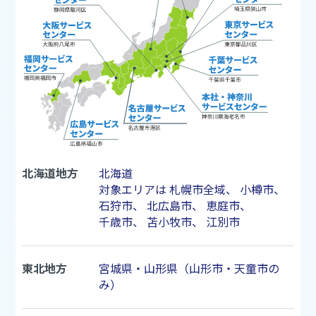
北海道地方
北海道
対象エリアは
札幌市
全域、
小樽市
、
石狩市
、
北広島市
、
恵庭市
、
千歳市
、
苫小牧市
、
江別市
東北地方
宮城県・山形県（山形市・天童市の
み）