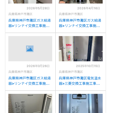
2026年5月28日
2026年4月16日
兵庫県神戸市灘区
兵庫県神戸市灘区
兵庫県神戸市灘区ガス給湯
兵庫県神戸市灘区ガス給湯
器>リンナイ交換工事施工
器>リンナイ交換工事施工
事例：ハーマンYG2467R
事例：ノーリツGH-
からリンナイRUJ-
SK2401AWからリンナイ
A2400W(A)への交換
RUF-K2406SAW(A)への
交換
2026年3月26日
2025年10月15日
兵庫県神戸市灘区
兵庫県神戸市灘区
兵庫県神戸市灘区ガス給湯
兵庫県神戸市灘区電気温水
器>リンナイ交換工事施工
器>三菱交換工事施工事
事例：大阪ガス135-R076
例：東芝HPL-
からリンナイRUFH-
2TFB465RAUから三菱
A2400SAY2-6(A)への交
SRT-J46WDM5への交換
換