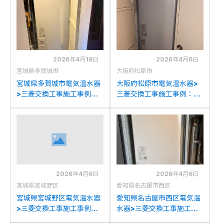
2TEB463RAUから三菱
4668WFUDM-BLから三
SRT-J46WDM5への交換
菱SRT-J46WDM5への交
換
2026年4月18日
2026年4月6日
宮城県多賀城市
大阪府松原市
宮城県多賀城市電気温水器
大阪府松原市電気温水器>
>三菱交換工事施工事例：
三菱交換工事施工事例：三
三菱SRT-4668WFUDM-
菱SRT-46WDM2から三菱
BLから三菱SRT-
SRT-J46WDM5への交換
J46WDM5への交換
2026年4月6日
2026年4月6日
宮城県宮城野区
愛知県名古屋市西区
宮城県宮城野区電気温水器
愛知県名古屋市西区電気温
>三菱交換工事施工事例：
水器>三菱交換工事施工事
東芝HPL-2TFB464RAU
例：東芝HPL-