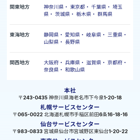
関東地方
神奈川県
・
東京都
・
千葉県
・
埼玉
県
・
茨城県
・
栃木県
・
群馬県
東海地方
静岡県
・
愛知県
・
岐阜県
・
三重県
・
山梨県
・
長野県
関西地方
大阪府
・
兵庫県
・
滋賀県
・
京都府
・
奈良県
・
和歌山県
本社
〒243-0435 神奈川県海老名市下今泉1-20-18
札幌サービスセンター
〒065-0022 北海道札幌市手稲区前田6条16-18-16
仙台サービスセンター
〒983-0833 宮城県仙台市宮城野区東仙台1-20-22