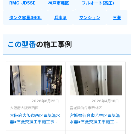
RMC-JD5SE
神戸市灘区
フルオート(高圧)
タンク容量460L
兵庫県
マンション
三菱
この型番
の施工事例
2026年6月25日
2026年4月18日
大阪府大阪市西区
宮城県仙台市若林区
大阪府大阪市西区電気温水
宮城県仙台市若林区電気温
器>三菱交換工事施工事
水器>三菱交換工事施工事
例：ダイキンHPL-
例：三菱SRT-