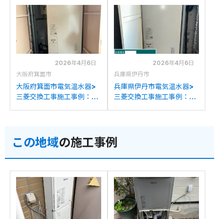
から三菱SRT-J46WDM5
2TFB465RAUから三菱
への交換
SRT-J46WDM5への交換
2026年4月6日
2026年4月6日
大阪府箕面市
兵庫県伊丹市
大阪府箕面市電気温水器>
兵庫県伊丹市電気温水器>
三菱交換工事施工事例：東
三菱交換工事施工事例：東
芝HPL-2TFB462RAUから
芝HPL-2TFB465RAUから
三菱SRT-J46WDM5への
三菱SRT-J46WDM5への
交換
交換
この地域
の施工事例