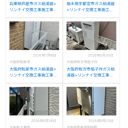
兵庫県芦屋市ガス給湯器>
栃木県宇都宮市ガス給湯器
リンナイ交換工事施工事
>リンナイ交換工事施工事
例：ハーマンYG2461RAか
例：リンナイRUF-
らリンナイRUF-
A2400SAWからリンナイ
A2405SAW(C)への交換
RUF-A2405SAW(C)への交
換
2026年7月8日
2026年5月30日
大阪府和泉市
大阪府枚方市茄子作
大阪府和泉市ガス給湯器>
大阪府枚方市茄子作ガス給
リンナイ交換工事施工事
湯器>リンナイ交換工事施
例：リンナイRUF-
工事例：リンナイRUF-
A2400SAWからリンナイ
A2400SAW(A)からリンナ
RUF-A2405SAW(C)への交
イRUF-A2405SAW(C)への
換
交換
2026年5月28日
2026年5月23日
大阪府大東市
大阪府和泉市和田町