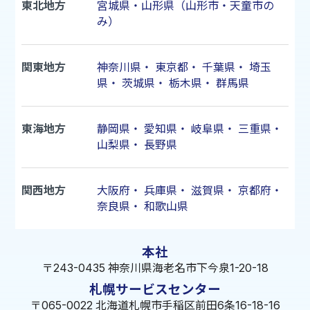
東北地方
宮城県・山形県（山形市・天童市の
み）
関東地方
神奈川県
・
東京都
・
千葉県
・
埼玉
県
・
茨城県
・
栃木県
・
群馬県
東海地方
静岡県
・
愛知県
・
岐阜県
・
三重県
・
山梨県
・
長野県
関西地方
大阪府
・
兵庫県
・
滋賀県
・
京都府
・
奈良県
・
和歌山県
本社
〒243-0435 神奈川県海老名市下今泉1-20-18
札幌サービスセンター
〒065-0022 北海道札幌市手稲区前田6条16-18-16