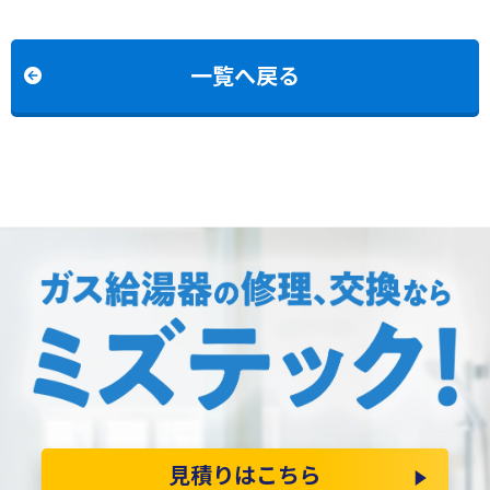
らノーリツGQH-
2456AW3H-T-DX BLへの
交換
一覧へ戻る
見積りはこちら