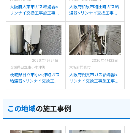
大阪府大東市ガス給湯器>
大阪府和泉市和田町ガス給
リンナイ交換工事施工事
湯器>リンナイ交換工事施
例：リンナイRVD-
工事例：ノーリツGT-
A2400SAW2-3からリンナ
2422SAWXからリンナイ
イRUF-A2405SAW(C)への
RUF-A2405SAW(C)への交
交換
換
2026年4月24日
2026年4月22日
茨城県日立市小木津町
大阪府門真市
茨城県日立市小木津町ガス
大阪府門真市ガス給湯器>
給湯器>リンナイ交換工事
リンナイ交換工事施工事
施工事例：リンナイRUF-
例：リンナイRUF-
V2400SAW AWからリンナ
V2405SAWからリンナイ
イRUF-A2405SAW(C)への
RUF-A2405SAW(C)への交
この地域
の施工事例
交換
換