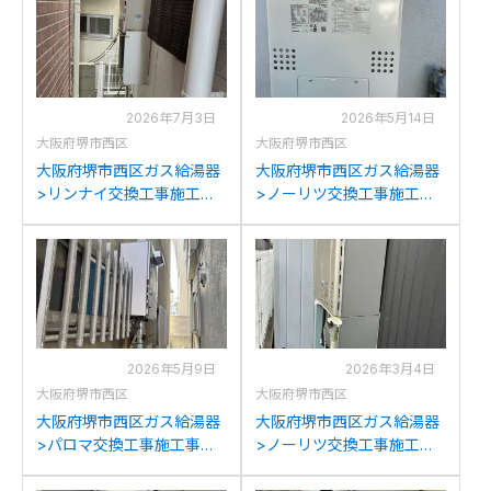
2026年7月3日
2026年5月14日
大阪府堺市西区
大阪府堺市西区
大阪府堺市西区ガス給湯器
大阪府堺市西区ガス給湯器
>リンナイ交換工事施工事
>ノーリツ交換工事施工事
例：リンナイRUF-
例：ノーリツGTH-
A2800SAWからリンナイ
C2436(S)AWXからノーリ
RUF-K2406SAW(A)への交
ツGTH-C2461SAW3H-1BL
換
への交換
2026年5月9日
2026年3月4日
大阪府堺市西区
大阪府堺市西区
大阪府堺市西区ガス給湯器
大阪府堺市西区ガス給湯器
>パロマ交換工事施工事
>ノーリツ交換工事施工事
例：パロマFH-201AWDか
例：ノーリツGT-
らパロマFH-2023SAW-1へ
2428SAWXからノーリツ