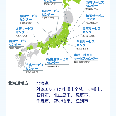
北海道地方
北海道
対象エリアは
札幌市
全域、
小樽市
、
石狩市
、
北広島市
、
恵庭市
、
千歳市
、
苫小牧市
、
江別市