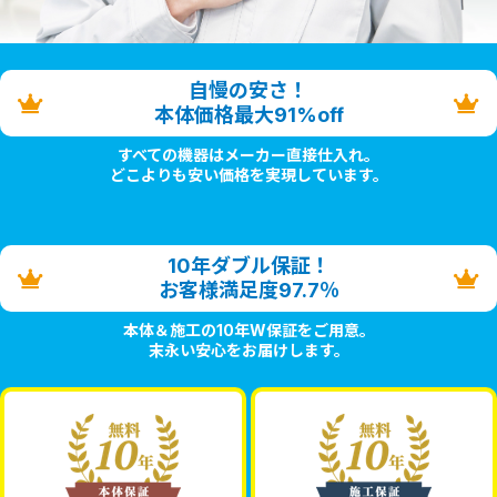
自慢の安さ！
本体価格最大91%off
すべての機器はメーカー直接仕入れ。
どこよりも安い価格を実現しています。
10年ダブル保証！
お客様満足度97.7％
本体＆施工の10年W保証をご用意。
末永い安心をお届けします。