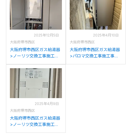
の交換
GT-C2472SAW BLへの交
換
2025年12月5日
2025年4月10日
大阪府堺市西区
大阪府堺市西区
大阪府堺市西区ガス給湯器
大阪府堺市西区ガス給湯器
>ノーリツ交換工事施工事
>パロマ交換工事施工事
例：ノーリツGTH-
例：ノーリツGT-
2434SAWX6H-Hからノー
2452SAWX-2からパロマ
リツGTH-2454AW3H-H BL
FH-E2421SAWLへの交換
への交換
2025年4月9日
大阪府堺市西区
大阪府堺市西区ガス給湯器
>ノーリツ交換工事施工事
例：ハーマンYG2432RTか